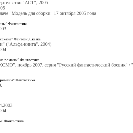
дательство "АСТ", 2005
005
даче "Модель для сборки" 17 октября 2005 года
азы" Фантастика
003
ссказы" Фэнтези, Сказка
и" ("Альфа-книга", 2004)
004
е романы" Фантастика
КСМО", ноябрь 2007, серия "Русский фантастический боевик" / 
романы" Фантастика
.
4.2003
004
ы" Фантастика