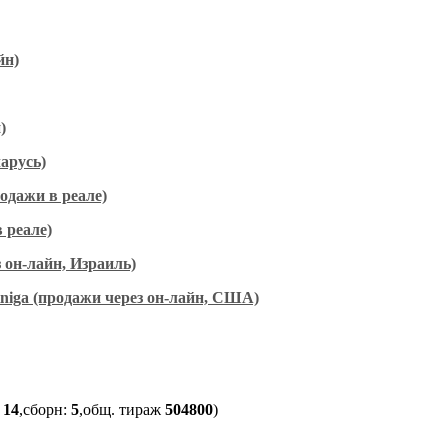
йн)
)
арусь)
одажи в реале)
 реале)
он-лайн, Израиль)
Kniga (продажи через он-лайн, США)
:
14
,сборн:
5
,общ. тираж
504800
)