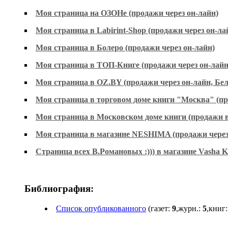
Моя страница на ОЗОНе (продажи через он-лайн)
Моя страница в Labirint-Shop (продажи через он-ла
Моя страница в Болеро (продажи через он-лайн)
Моя страница в ТОП-Книге (продажи через он-лайн
Моя страница в OZ.BY (продажи через он-лайн, Бел
Моя страница в торговом доме книги "Москва" (пр
Моя страница в Московском доме книги (продажи в
Моя страница в магазине NESHIMA (продажи через 
Страница всех В.Романовых :))) в магазине Vasha 
Библиография:
Список опубликованного
(газет:
9
,журн.:
5
,книг