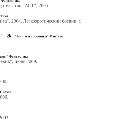
" Фантастика
дательство "АСТ", 2005
стика
га", 2004. Легкоэротический боевик. :)
и"
2k
"Книги и сборники" Фэнтези
аны" Фантастика
евик", июль 2009.
2002
 Сказка
006.
2003