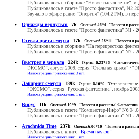
Публиковалось в сборнике "Новое тысячелетие", из
Публиковалось в газете "Просто фантастика", N2-2
Звучало в эфире радио "Энергия" (104,2 FM), в пере
Однажды вернуться
7k
Оценка:
6.46*4
"Повести и расск
Публиковалось в газете "Просто фантастика" N1 - 2
Стекла цвета смерти
17k
Оценка:
6.26*11
"Повести и ра
Публиковалось в сборнике "На перекрестках фэнтез
Публиковалось в газете "Просто фантастика" N7 - 2
Выстрел в зеркало
224k
Оценка:
6.23*26
"Фантастически
ЭКСМО", август 2008, серия "Стальная крыса" / "Э
Иллюстрации/приложения: 3 шт.
Лабиринт смерти
189k
Оценка:
6.16*9
"Остросюжетные 
"ЭКСМО", серия "Русская фантастика", ноябрь 2008
Иллюстрации/приложения: 1 шт.
Вирус
11k
Оценка:
6.10*9
"Повести и рассказы" Фантастика
Публиковалось в газете "Компьютер-Инфо" N6 04.0
Публиковалось в газете "Просто фантастика" N1 - 2
Arachnida Time
237k
Оценка:
6.00*10
"Повести и рассказ
Публиковалось в книге
"Время пауков"
Иллюстрации/приложения: 1 шт.