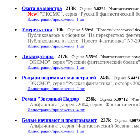
Охота на монстра
213k
Оценка:
5.62*4
"Фантастические 
New!
"ЭКСМО", серия "Русский фантастический бое
Иллюстрации/приложения: 1 шт.
Умереть стоя
10k
Оценка:
5.59*8
"Повести и рассказы" Фэ
Публиковалось в сборнике "На перекрестках фэнтез
Публиковалось в газете "Просто Фантастика" N7-2
Иллюстрации/приложения: 1 шт.
Ликвидаторы
217k
Оценка:
5.55*9
"Фантастические рома
"ЭКСМО", серия "Русский фантастический боевик",
Иллюстрации/приложения: 1 шт.
Рыцари подземных магистралей
243k
Оценка:
5.44*1
"ЭКСМО", серия "Русская фантастика", октябрь 200
Иллюстрации/приложения: 2 шт.
Роман "Звездный Надзор"
236k
Оценка:
5.39*12
"Фант
"Альфа-книга", апрель 2004, серия "Фантастически
Иллюстрации/приложения: 4 шт.
Белые начинают и проигрывают
237k
Оценка:
4.00*
"Альфа-книга", серия "Фантастический боевик", ма
Иллюстрации/приложения: 1 шт.