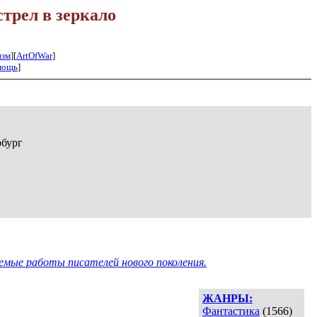
трел в зеркало
изм
][
ArtOfWar
]
мощь
]
рбург
ЖАНРЫ:
Фантастика
(1566)