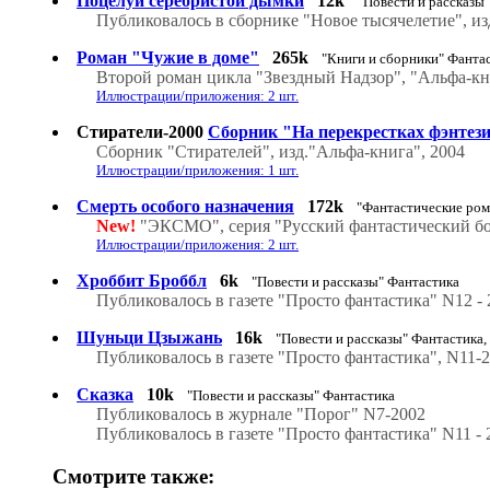
Поцелуй серебристой дымки
12k
"Повести и рассказы
Публиковалось в сборнике "Новое тысячелетие", из
Роман "Чужие в доме"
265k
"Книги и сборники" Фанта
Второй роман цикла "Звездный Надзор", "Альфа-кни
Иллюстрации/приложения: 2 шт.
Стиратели-2000
Сборник "На перекрестках фэнтез
Сборник "Стирателей", изд."Альфа-книга", 2004
Иллюстрации/приложения: 1 шт.
Смерть особого назначения
172k
"Фантастические ром
New!
"ЭКСМО", серия "Русский фантастический бо
Иллюстрации/приложения: 2 шт.
Хроббит Броббл
6k
"Повести и рассказы" Фантастика
Публиковалось в газете "Просто фантастика" N12 - 
Шуньци Цзыжань
16k
"Повести и рассказы" Фантастика,
Публиковалось в газете "Просто фантастика", N11-2
Сказка
10k
"Повести и рассказы" Фантастика
Публиковалось в журнале "Порог" N7-2002
Публиковалось в газете "Просто фантастика" N11 - 
Смотрите также: