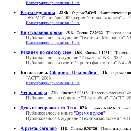
Иллюстрации/приложения: 1 шт.
Разум чудовища
238k
Оценка:
7.63*5
"Фантастические р
ЭКСМО", ноябрь 2009, серия "Стальная крыса" / "Э
Иллюстрации/приложения: 2 шт.
Виртуальная кровь
70k
Оценка:
7.30*22
"Повести и рас
Публиковалось в журнале "Техника - Молодежи" N8
Иллюстрации/приложения: 1 шт.
Реквием по самому себе
16k
Оценка:
7.14*14
"Повести и
Публиковалось в журнале "Искатель" N8 - 2002
Публиковалось в газете "Просто фантастика" N4 - 2
Коллектив а.
Сборник "Псы любви"
1k
Оценка:
7.0
"АСТ", 2003
Иллюстрации/приложения: 1 шт.
Черная вода
21k
Оценка:
6.99*15
"Повести и рассказы" Фа
Публиковалось в сборнике "Псы любви" ("АСТ", 20
День из непрожитого Лета
63k
Оценка:
6.64*6
"Повести
Публиковалось в книге
"Время пауков"
Публиковалось в журнале "Техника молодежи" N11
A presto, caro mio
11k
Оценка:
6.58*26
"Повести и рассказ