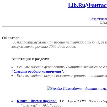
Lib.Ru
/
Фантас
[
Современна
Lib.
Об авторе:
К настоящему моменту издано четырнадцать книг, из 
заслуживают романы 2006-2009 годов.
Аннотация к разделу:
Если вы любите фантастику - начните знакомство с 
"Смерть особого назначения"
.
Если вы любите остросюжетные романы - начните зн
Книга "Время пауков"
1k
Оценка:
7.72*6
"Книги и сбор
"Сталкер" - "АСТ", 2003