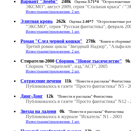
Вариант "Зомби"
248k
Оценка:
3.71*4
"Остросюжетные р
ЭКСМО", август 2009, серия "Стальная крыса" / "Э
Иллюстрации/приложения: 2 шт.
Элитная кровь
262k
Оценка:
2.40*7
"Остросюжетные ром
"ЭКСМО", серия "Русская фантастика", февраль 200
Иллюстрации/приложения: 1 шт.
Роман "След черной кошки"
278k
"Книги и сборники
Третий роман цикла "Звездный Надзор", "Альфа-кни
Иллюстрации/приложения: 2 шт.
Стиратели-2000
Сборник "Новое тысячелетие"
9k
Сборник "Стирателей", изд."АСТ", 2005
Иллюстрации/приложения: 2 шт.
Сотрясение печени
11k
"Повести и рассказы" Фантастика
Публиковалось в газете "Просто фантастика" N5 - 2
Динг-Донг
12k
"Повести и рассказы" Фантастика
Публиковалось в газете "Просто фантастика" N12 - 
Звезда на ладони
0k
"Повести и рассказы" Фантастика
Публиковалось в журнале "Искатель" N1 - 2003
Иллюстрации/приложения: 1 шт.