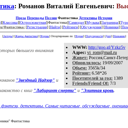
тика
: Романов Виталий Евгеньевич:
Выс
Проза
Переводы
Поэзия
Фантастика
Детективы
История
я
][
Классика
][
Остросюжетная
]|Фантастика|[
Самиздат
][
Музыка
][
Заграница
][
Тур
ru/Фантастика:
[
Регистрация
]
[
Найти
] [
Рейтинги
] [
Обсуждения
] [
Новинки
] [
По
[
Авторы
] [
Жанры фантастики
] [
Формы
]
Отсортировано по: [
Форме
] [
Популярности
] [
Дате
] [
Названию
]
WWW:
http://goo.gl/Yzkz5v
которых б
о
льшего внимания
Aдpeс:
vi_rom@mail.ru
Живет:
Россия,Санкт-Пете
Обновлялось:
19/09/2007
Обьем:
3565k/34
Рейтинг:
6.58*26
Посетителей за год:
1389
романов
"Звездный Надзор"
и
Friends/Friend Of:
7/3
акомство с книг
"Лабиринт смерти"
и
"Элитная кровь
.
ники" Фантастика