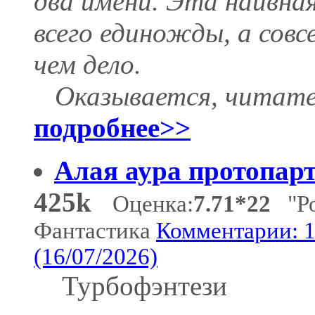
два имени. Эта наивная
всего единожды, а совс
чем дело.
Оказывается, читате
подробнее>>
Алая аура протопар
425k
Оценка:
7.71*22
"Ро
Фантастика
Комментарии: 
(16/07/2026)
Турбофэнтези