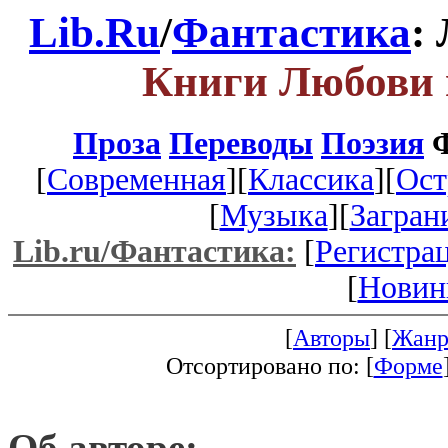
Lib.Ru
/
Фантастика
:
Книги Любови 
Проза
Переводы
Поэзия
Ф
[
Современная
][
Классика
][
Ост
[
Музыка
][
Загран
Lib.ru/Фантастика:
[
Регистра
[
Новин
[
Авторы
] [
Жанр
Отсортировано по: [
Форме
Об авторе: