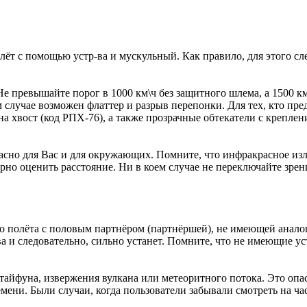
ёт с помощью устр-ва и мускульный. Как правило, для этого с
Не превышайте порог в 1000 км\ч без защитного шлема, а 1500 к
м случае возможен флаттер и разрыв перепонки. Для тех, кто пре
 хвост (код РПХ-76), а также прозрачные обтекатели с креплен
опасно для Вас и для окружающих. Помните, что инфракрасное из
о оценить расстояние. Ни в коем случае не переключайте зрени
ого полёта с половым партнёром (партнёршей), не имеющей анало
а и следовательно, сильно устанет. Помните, что не имеющие устр
 тайфуна, извержения вулкана или метеоритного потока. Это опас
мени. Были случаи, когда пользователи забывали смотреть на ча