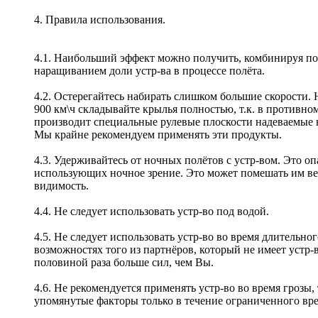
4. Правила использования.
4.1. Наибольший эффект можно получить, комбинируя пол
наращиванием доли устр-ва в процессе полёта.
4.2. Остерегайтесь набирать слишком большие скорости. 
900 км\ч складывайте крылья полностью, т.к. в противно
производит специальные рулевые плоскости надеваемые на
Мы крайне рекомендуем применять эти продукты.
4.3. Удерживайтесь от ночных полётов с устр-вом. Это 
использующих ночное зрение. Это может помешать им верн
видимость.
4.4. Не следует использовать устр-во под водой.
4.5. Не следует использовать устр-во во время длительн
возможностях того из партнёров, который не имеет устр-в
половиной раза больше сил, чем Вы.
4.6. Не рекомендуется применять устр-во во время грозы,
упомянутые факторы только в течение ограниченного вре