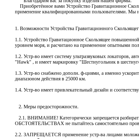
Благодарим вас за покупку изделия нашей фирмы.
Приобретённое вами Устройство Гравитационное Скольз
применение квалифицированными пользователями. Мы наде
1. Возможности Устройства Гравитационного Скользяще
1.1. Устройство Гравитационное Скользящее повышенной б
уровнем моря, и расчитано на применение опытными пол
1.2. Устр-во имеет систему ультразвуковых локаторов, а
"Hawk" , и имеет маркировку "Шестиугольник в шестиуг
1.3. Устр-во снабжено дополн. ф-циями, а именно ускор
диапазоном действия в 25000 км.
1.4. Устр-во имеет привлекательный дизайн и соответст
2. Меры предосторожности.
2.1. ВНИМАНИЕ! Категорически запрещается разбирать
ОБСТОЯТЕЛЬСТВАХ не пытайтесь самостоятельно провест
2.2. ЗАПРЕЩАЕТСЯ применение устр-ва лицами моложе 15