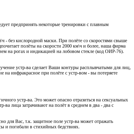
ледует предпринять некоторые тренировки с плавным
м\ч - без кислородной маски. При полёте со скоростями свыше
дпочитает полёты на скорости 2000 км\ч и более, наша фирма
ием на рогах и индикацией на лобовом стекле (код ОИР-76).
лучение устр-ва сделает Ваши контуры расплывчатыми для лиц,
е на инфракрасное при полёте с устр-вом - вы потеряете
гичного устр-ва. Это может опасно отразиться на сексуальных
-ва лица затрачивают на полёт в среднем в два - два с
но для Вас, т.к. защитное поле устр-ва может отражать
сы и погибали в стихийных бедствиях.