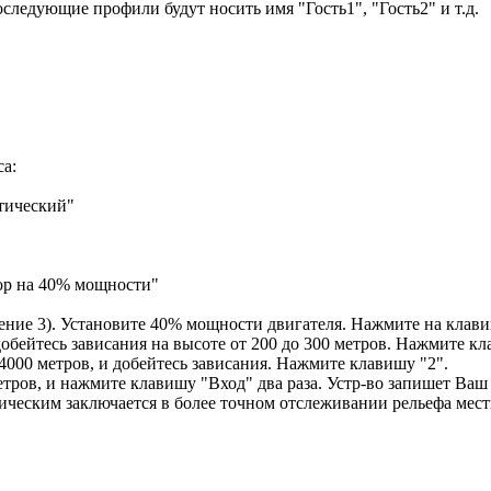
оследующие профили будут носить имя "Гость1", "Гость2" и т.д.
са:
тический"
ор на 40% мощности"
ние 3). Установите 40% мощности двигателя. Нажмите на клавиш
бейтесь зависания на высоте от 200 до 300 метров. Нажмите кл
000 метров, и добейтесь зависания. Нажмите клавишу "2".
ров, и нажмите клавишу "Вход" два раза. Устр-во запишет Ваш 
ческим заключается в более точном отслеживании рельефа местн