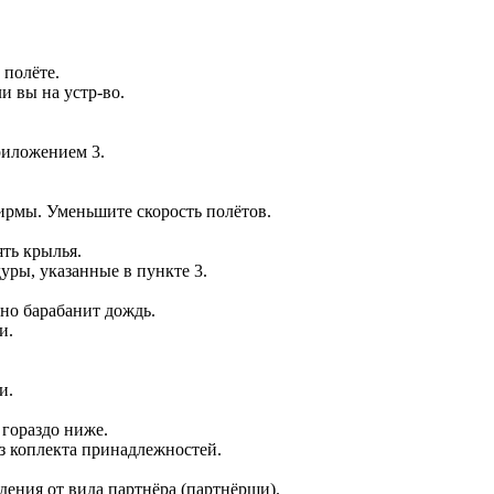
 полёте.
и вы на устр-во.
риложением 3.
рмы. Уменьшите скорость полётов.
ять крылья.
уры, указанные в пункте 3.
вно барабанит дождь.
и.
и.
 гораздо ниже.
з коплекта принадлежностей.
дения от вида партнёра (партнёрши).