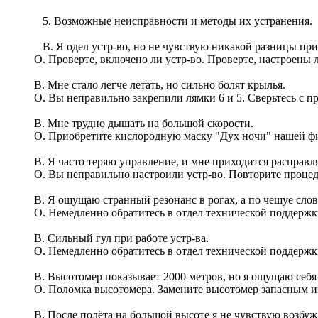
5. Возможные неисправности и методы их устранения.
В. Я одел устр-во, но не чувствую никакой разницы при
О. Проверте, включено ли устр-во. Проверте, настроены л
В. Мне стало легче летать, но сильно болят крылья.
О. Вы неправильно закрепили лямки 6 и 5. Сверьтесь с п
В. Мне трудно дышать на большой скорости.
О. Приобретите кислородную маску "Дух ночи" нашей фи
В. Я часто теряю управление, и мне приходится расправл
О. Вы неправильно настроили устр-во. Повторите процед
В. Я ощущаю странный резонанс в рогах, а по чешуе сло
О. Немедленно обратитесь в отдел технической поддержк
В. Сильный гул при работе устр-ва.
О. Немедленно обратитесь в отдел технической поддержк
В. Высотомер показывает 2000 метров, но я ощущаю себя
О. Поломка высотомера. Замените высотомер запасным и
В. После полёта на большой высоте я не чувствую возбуж