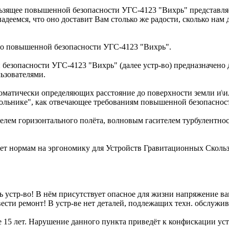
ящее повышенной безопасности УГС-4123 "Вихрь" представляет
емся, что оно доставит Вам столько же радости, сколько нам 
го повышенной безопасности УГС-4123 "Вихрь".
езопасности УГС-4123 "Вихрь" (далее устр-во) предназначено д
ьзователями.
втоматически определяющих расстояние до поверхности земли и\ил
ольнике", как отвечающее требованиям повышенной безопаснос
ителем горизонтального полёта, волновым гасителем турбулентно
вует нормам на эргономику для Устройств Гравитационных Скол
 устр-во! В нём присутствует опасное для жизни напряжение 
и ремонт! В устр-ве нет деталей, подлежащих техн. обслужив
 лет. Нарушение данного пункта приведёт к конфискации устр