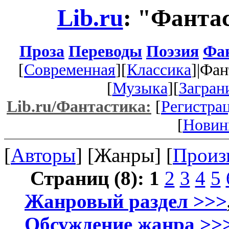
Lib.ru
: "Фанта
Проза
Переводы
Поэзия
Фа
[
Современная
][
Классика
]|Фан
[
Музыка
][
Загран
Lib.ru/Фантастика:
[
Регистра
[
Новин
[
Авторы
] [Жанры] [
Произ
Страниц (8):
1
2
3
4
5
Жанровый раздел >>>
Обсуждение жанра >>