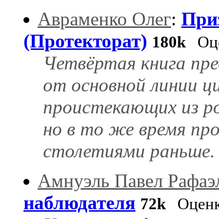
Авраменко Олег
:
При
(Протекторат)
180k
Оце
Четвёртая книга пр
от основной линии ц
проистекающих из р
но в то же время п
столетиями раньше.
Амнуэль Павел Рафаэ
наблюдателя
72k
Оценк