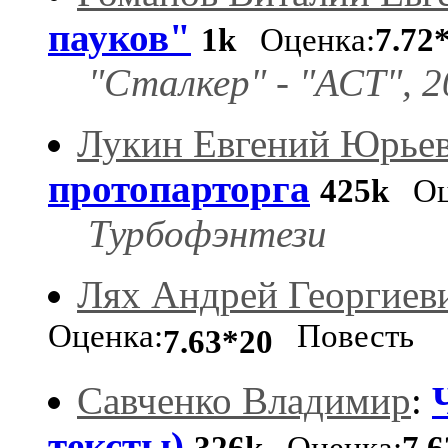
пауков"
1k
Оценка:
7.72
"Сталкер" - "АСТ", 2
Лукин Евгений Юрье
протопарторга
425k
Оц
Турбофэнтези
Лях Андрей Георгиев
Оценка:
Повесть
7.63*20
Савченко Владимир
:
тексты)