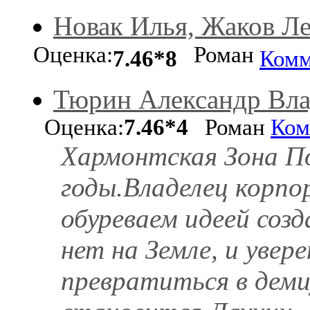
Новак Илья, Жаков Л
Оценка:
Роман
7.46*8
Комм
Тюрин Александр Вл
Оценка:
7.46*4
Роман
Ком
Хармонтская Зона По
годы.Владелец корп
обуреваем идеей созд
нет на Земле, и увер
превратиться в дем