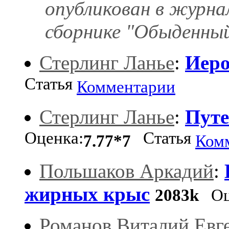
опубликован в журн
сборнике "Обыденный
Стерлинг Ланье
:
Иеро
Статья
Комментарии
Стерлинг Ланье
:
Путе
Оценка:
Статья
7.77*7
Ком
Польшаков Аркадий
:
жирных крыс
2083k
Оц
Романов Виталий Евг