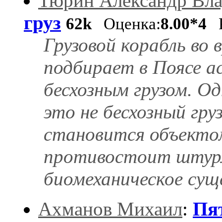
Тюрин Александр Вл
груз
62k
Оценка:
8.00*4
Р
Грузовой корабль во 
подбирает в Поясе а
бесхозным грузом. О
это не бесхозный гру
становится объекто
противостоит штур
биомеханическое сущ
Ахманов Михаил
:
Пя