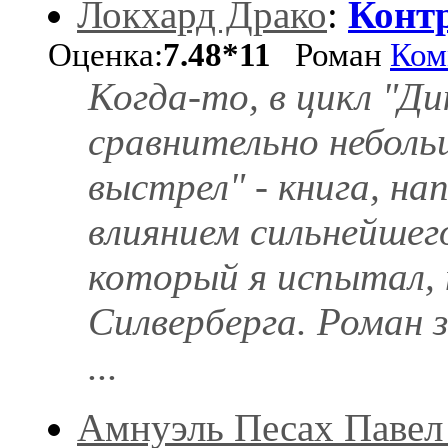
Локхард Драко
:
Контр
Оценка:
7.48*11
Роман
Ком
Когда-то, в цикл "Д
сравнительно небол
выстрел" - книга, на
влиянием сильнейшег
который я испытал, 
Силверберга. Роман 
...
Амнуэль Песах Павел