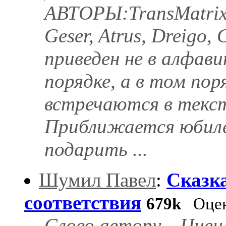
АВТОРЫ:TransMatrix, 
Geser, Atrus, Dreigo
приведен не в алфави
порядке, а в том пор
встречаются в текст
Приближается юбиле
подарить ...
Шумил Павел
:
Сказк
соответствия
679k
Оцен
Слово автоpу... Циви