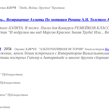
енка:
4.03*8
"Люди, Война, Оружие" Критика
ли... Возвращение Аэлиты По мотивам Романа А.Н. Толстого 
олстого АЭЛИТА. Я тоже. Писал для Конкурса РЕМЕЙКОВ КЛА
 Итак "И водрузим мы над Марсом Красное Знамя Труда! Или... 
д
205k
Оценка:
3.26*15
"АЛЬТЕРНАТИВНАЯ ИСТОРИЯ" Альт.история
Ко
ражение, зачем Ленин встречался с Императором Вильгельмом,ка
сетаки построил Гитлер в Антарктиде и многое другоев сборни
е" Публицистика
 Публицистика
ужие" Публицистика
цистика