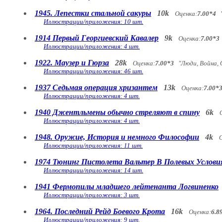
1945. Лепестки стальной сакуры
10k
Оценка:
7.00*4
"
Иллюстрации/приложения: 10 шт.
1914 Первый Георгиевский Кавалер
9k
Оценка:
7.00*3
Иллюстрации/приложения: 4 шт.
1922. Маузер и Гюрза
28k
Оценка:
7.00*3
"Люди, Война, 
Иллюстрации/приложения: 46 шт.
1937 Седьмая операция хризантем
13k
Оценка:
7.00*
Иллюстрации/приложения: 4 шт.
1940 Джентльмены обычно стреляют в спину
6k
Иллюстрации/приложения: 4 шт.
1948. Оружие, История и немного Философии
4k
Иллюстрации/приложения: 11 шт.
1974 Тюнинг Пистолета Вальтер В Полевых Услови
Иллюстрации/приложения: 14 шт.
1941 Фермопилы младшего лейтенанта Логвиненко
Иллюстрации/приложения: 3 шт.
1964. Последний Рейд Боевого Крота
16k
Оценка:
6.8
Иллюстрации/приложения: 9 шт.