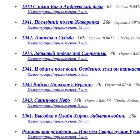
1910 С нами Бог и Андреевский флаг
6k
Оценка:
8.04*
Иллюстрации/приложения: 2 шт.
1941. Последний полет Жаворонка
26k
Оценка:
8.00*
Иллюстрации/приложения: 18 шт.
1942. Торпеды и Судьба
16k
Оценка:
8.00*5
"Люди, Войн
Иллюстрации/приложения: 5 шт.
1916. Забытый подвиг под Сморгонью
4k
Оценка:
8.0
Иллюстрации/приложения: 2 шт.
1941. И один в поле воин. Особенно, если он танкис
Иллюстрации/приложения: 5 шт.
1945 Войско Польское в Берлине
2k
Оценка:
8.00*4
"Люд
Иллюстрации/приложения: 7 шт.
1943. Свинцовое Небо
14k
Оценка:
8.00*3
"Люди, Война,
Иллюстрации/приложения: 9 шт.
1961. Высадка в Плайя-Хирон. Забытая война.
25k
Иллюстрации/приложения: 18 шт.
Румата, как резидент .... Или чем Сварог лучше Рум
Иллюстрации/приложения: 1 шт.