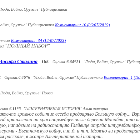
юди, Война, Оружие" Публицистика
ойна, Оружие" Публицистика
Комментарии: 16 (06/07/2019)
нтези
Комментарии: 34 (12/07/2023)
язева "ПОЛНЫЙ НАБОР"
е Иосифа Сталина
16k
Оценка:
6.64*21
"Люди, Война, Оружие" Публи
k
Оценка:
6.46*6
"Люди, Война, Оружие" Публицистика
Комментарии: 1 (18
юди, Война, Оружие" Проза
енка:
6.11*5
"АЛЬТЕРНАТИВНАЯ ИСТОРИЯ" Альт.история
ое-то громкое событие всегда предваряло Большую войну... Взр
ой артиллерии на красноармейцев возле деревни Манийла, что н
вую, нападение на радиостанцию Гляйвице отряда штурмбаннфю
ерами - Вьетнамскую войну, и.т.д. и т.п. Можно ли предотврат
м рассказе, в жанре Альтернативной истории.