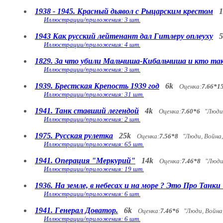
1938 - 1945. Красный дьявол с Рыцарским крестом
1
Иллюстрации/приложения: 3 шт.
1943 Как русский лейтенант дал Гитлеру оплеуху
5
Иллюстрации/приложения: 4 шт.
1829. За что убили Мальчиша-Кибальчиша и кто та
Иллюстрации/приложения: 3 шт.
1939. Брестская Крепость 1939 год
6k
Оценка:
7.66*1
Иллюстрации/приложения: 31 шт.
1941. Танк ставший легендой
4k
Оценка:
7.60*6
"Люди,
Иллюстрации/приложения: 2 шт.
1975. Русская рулетка
25k
Оценка:
7.56*8
"Люди, Война,
Иллюстрации/приложения: 65 шт.
1941. Операция "Меркурий"
14k
Оценка:
7.46*8
"Люди,
Иллюстрации/приложения: 19 шт.
1936. На земле, в небесах и на море ? Это Про Танки 
Иллюстрации/приложения: 6 шт.
1941. Генерал Доватор.
6k
Оценка:
7.46*6
"Люди, Война
Иллюстрации/приложения: 6 шт.