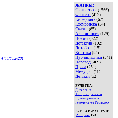
ЖАНРЫ:
Фантастика
(1566)
Фэнтези
(412)
Киберпанк
(67)
Космоопера
(34)
Сказка
(85)
Альт.история
(129)
Поэзия
(522)
Детектив
(102)
Литобзор
(15)
Критика
(95)
Публицистика
(341)
4 (15/09/2023)
Перевод
(469)
Проза
(251)
Мемуары
(11)
Детская
(52)
РУЛЕТКА:
Диверсант
Тигр, тигр, светло
Путеводитель по
Рекомендует Редактор
ВСЕГО В ЖУРНАЛЕ:
Авторов:
173