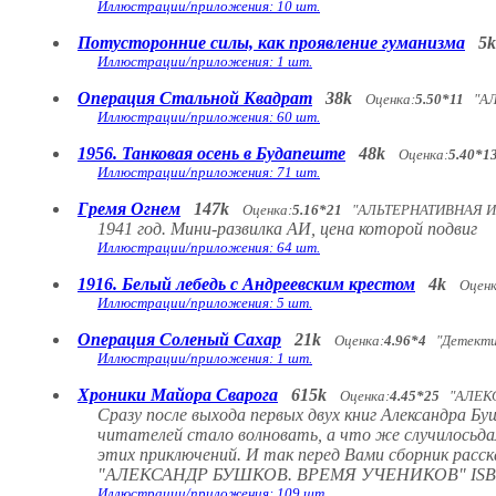
Иллюстрации/приложения: 10 шт.
Потусторонние силы, как проявление гуманизма
5k
Иллюстрации/приложения: 1 шт.
Операция Стальной Квадрат
38k
Оценка:
5.50*11
"АЛ
Иллюстрации/приложения: 60 шт.
1956. Танковая осень в Будапеште
48k
Оценка:
5.40*1
Иллюстрации/приложения: 71 шт.
Гремя Огнем
147k
Оценка:
5.16*21
"АЛЬТЕРНАТИВНАЯ ИС
1941 год. Мини-развилка АИ, цена которой подвиг
Иллюстрации/приложения: 64 шт.
1916. Белый лебедь с Андреевским крестом
4k
Оценк
Иллюстрации/приложения: 5 шт.
Операция Соленый Сахар
21k
Оценка:
4.96*4
"Детектив
Иллюстрации/приложения: 1 шт.
Хроники Майора Сварога
615k
Оценка:
4.45*25
"АЛЕКС
Сразу после выхода первых двух книг Александра 
читателей стало волновать, а что же случилосьда
этих приключений. И так перед Вами сборник расска
"АЛЕКСАНДР БУШКОВ. ВРЕМЯ УЧЕНИКОВ" ISBN 9
Иллюстрации/приложения: 109 шт.