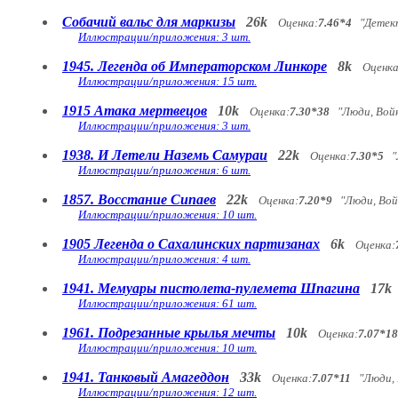
Собачий вальс для маркизы
26k
Оценка:
7.46*4
"Детект
Иллюстрации/приложения: 3 шт.
1945. Легенда об Императорском Линкоре
8k
Оценка
Иллюстрации/приложения: 15 шт.
1915 Атака мертвецов
10k
Оценка:
7.30*38
"Люди, Войн
Иллюстрации/приложения: 3 шт.
1938. И Летели Наземь Самураи
22k
Оценка:
7.30*5
"Л
Иллюстрации/приложения: 6 шт.
1857. Восстание Сипаев
22k
Оценка:
7.20*9
"Люди, Вой
Иллюстрации/приложения: 10 шт.
1905 Легенда о Сахалинских партизанах
6k
Оценка:
Иллюстрации/приложения: 4 шт.
1941. Мемуары пистолета-пулемета Шпагина
17k
Иллюстрации/приложения: 61 шт.
1961. Подрезанные крылья мечты
10k
Оценка:
7.07*18
Иллюстрации/приложения: 10 шт.
1941. Танковый Амагеддон
33k
Оценка:
7.07*11
"Люди, 
Иллюстрации/приложения: 12 шт.