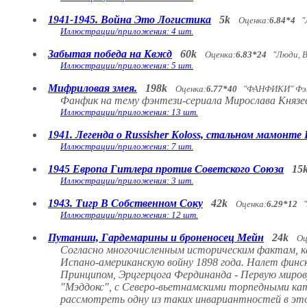
1941-1945. Война Это Логистика
5k
Оценка:
6.84*4
"Л
Иллюстрации/приложения: 4 шт.
Забытая победа на Квжд
60k
Оценка:
6.83*24
"Люди, В
Иллюстрации/приложения: 5 шт.
Мифриловая змея.
198k
Оценка:
6.77*40
"ФАНФИКИ" Фэ
Фанфик на тему фэнтези-сериала Мирослава Кн
Иллюстрации/приложения: 13 шт.
1941. Легенда о Russisher Koloss, стальном мамонт
Иллюстрации/приложения: 7 шт.
1945 Европа Гитлера против Советского Союза
15
Иллюстрации/приложения: 3 шт.
1943. Тигр В Собственном Соку
42k
Оценка:
6.29*12
"Л
Иллюстрации/приложения: 12 шт.
Путанши, Гардемарины и броненосец Мейн
24k
Оц
Согласно многочисленным историческим фактам, как
Испано-американскую войну 1898 года. Налет финск
Принципом, Эрцгерцога Фердинанда - Первую миро
"Мэддокс", с Северо-вьетнамскими торпедными кат
рассмотреть одну из таких инвариантностей в это