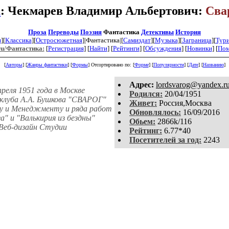
а
: Чекмарев Владимир Альбертович:
Сва
Проза
Переводы
Поэзия
Фантастика
Детективы
История
я
][
Классика
][
Остросюжетная
]|Фантастика|[
Самиздат
][
Музыка
][
Заграница
][
Тур
ru/Фантастика:
[
Регистрация
]
[
Найти
] [
Рейтинги
] [
Обсуждения
] [
Новинки
] [
По
[
Авторы
] [
Жанры фантастики
] [
Формы
]
Отсортировано по: [
Форме
] [
Популярности
] [
Дате
] [
Названию
]
Aдpeс:
lordsvarog@yandex.r
еля 1951 года в Москве
Родился:
20/04/1951
луба А.А. Бушкова "СВАРОГ"
Живет:
Россия,Москва
у и Менеджменту и ряда работ
Обновлялось:
16/09/2016
" и "Валькирия из бездны"
Обьем:
2866k/116
Веб-дизайн Студии
Рейтинг:
6.77*40
Посетителей за год:
2243