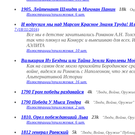
1905. Лейтенант Шмидт и Мичман Панин
18k
Оц
Иллюстрации/приложения: 6 шт.
И водрузим мы над Марсом Красное Знамя Труда! И
7 (18/11/2016)
Все мы в детстве зачитывались Романом А.Н. Т
так что плюнул на Конкурс и вывешиваю для всех.
АЭЛИТА
Иллюстрации/приложения: 10 шт.
Валькирия Из Бездны или Тайна Земли Королевы Мо
Как на самом деле могло произойти Бородинское с
войне, виделся ли Роммель с Наполеоном, что же в
Альтернативной Истории
Иллюстрации/приложения: 16 шт.
1790 Гром победы раздавайся
4k
"Люди, Война, Оружи
1790 Победа У Мыса Тендра
4k
"Люди, Война, Оружие"
Иллюстрации/приложения: 2 шт.
1810. Орел побеждающий Льва
23k
"Люди, Война, Ор
Иллюстрации/приложения: 6 шт.
1812 генерал Раевский
5k
"Люди, Война, Оружие" Публи