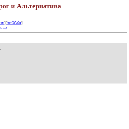
рог и Альтернатива
изм
][
ArtOfWar
]
мощь
]
u