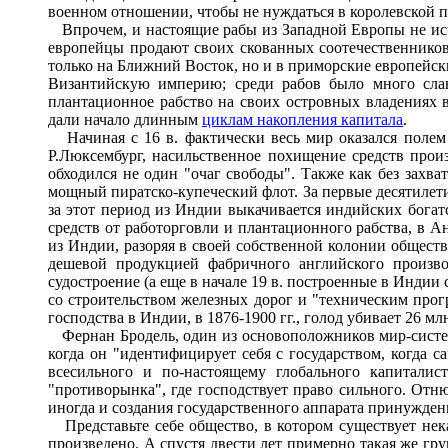
военном отношении, чтобы не нуждаться в королевской п
Впрочем, и настоящие рабы из Западной Европы не исчез
европейцы продают своих скованных соотечественников 
только на Ближний Восток, но и в приморские европейск
Византийскую империю; среди рабов было много слав
плантационное рабство на своих островных владениях 
дали начало длинным
циклам накопления капитала
.
Начиная с 16 в. фактически весь мир оказался полем 
Р.Люксембург, насильственное похищение средств прои
обходился не один "очаг свободы". Также как без захв
мощный пиратско-купеческий флот. За первые десятилети
за этот период из Индии выкачивается индийских богатс
средств от работорговли и плантационного рабства, в 
из Индии, разоряя в своей собственной колонии общест
дешевой продукцией фабричного английского производ
судостроение (а еще в начале 19 в. построенные в Индии
со строительством железных дорог и "техническим прогре
господства в Индии, в 1876-1900 гг., голод убивает 26 млн
Фернан Бродель, один из основоположников мир-систем
когда он "идентифицирует себя с государством, когда 
всесильного и по-настоящему глобального капиталис
"противорынка", где господствует право сильного. Отн
иногда и создания государственного аппарата принужден
Представьте себе общество, в котором существует некая
произведено. А спустя двести лет примерно такая же гру