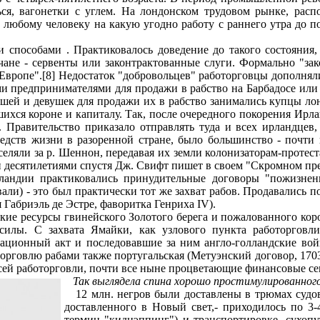
ься, вагонетки с углем. На лондонском трудовом рынке, расп
ет любому человеку на какую угодно работу с раннего утра до
особами . Практиковалось доведение до такого состояния, 
ане - сервенты или законтрактованные слуги. Формально "зак
 Европе".[8] Недостаток "добровольцев" работорговцы дополня
и предпринимателями для продажи в рабство на Барбадосе или 
й и девушек для продажи их в рабство занимались купцы лонд
шихся короне и капиталу. Так, после очередного покорения Ирла
 Правительство приказало отправлять туда и всех ирландцев
дств жизни в разоренной стране, было большинство - почти п
еляли за р. Шеннон, передавая их земли колонизаторам-протест
ми десятилетиями спустя Дж. Свифт пишет в своем "Скромном пр
ландии практиковались принудительные договоры "пожизнен
ли) - это был практически тот же захват рабов. Продавались п
 Габриэль де Эстре, фаворитка Генриха IV).
е ресурсы гвинейского Золотого берега и пожалованного коро
силы. С захвата Ямайки, как узлового пункта работорговл
ационный акт и последовавшие за ним англо-голландские вой
рговлю рабами также португальская (Метуэнский договор, 1703)
всей работорговли, почти все ныне процветающие финансовые се
Так выглядела спина хорошо простимулированног
12 млн. негров были доставлены в трюмах судов-
доставленного в Новый свет,- приходилось по 3-
термин "киднэппинг") и транспортировке, сухоп