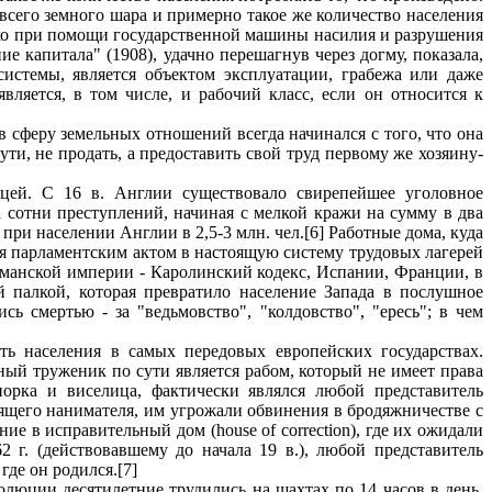
 всего земного шара и примерно такое же количество населения
лько при помощи государственной машины насилия и разрушения
 капитала" (1908), удачно перешагнув через догму, показала,
системы, является объектом эксплуатации, грабежа или даже
ляется, в том числе, и рабочий класс, если он относится к
в сферу земельных отношений всегда начинался с того, что она
ути, не продать, а предоставить свой труд первому же хозяину-
ей. С 16 в. Англии существовало свирепейшее уголовное
а сотни преступлений, начиная с мелкой кражи на сумму в два
 при населении Англии в 2,5-3 млн. чел.[6] Работные дома, куда
тся парламентским актом в настоящую систему трудовых лагерей
рманской империи - Каролинский кодекс, Испании, Франции, в
 палкой, которая превратило население Запада в послушное
ь смертью - за "ведьмовство", "колдовство", "ересь"; в чем
ь населения в самых передовых европейских государствах.
ный труженик по сути является рабом, который не имеет права
орка и виселица, фактически являлся любой представитель
дящего нанимателя, им угрожали обвинения в бродяжничестве с
ие в исправительный дом (house of correction), где их ожидали
2 г. (действовавшему до начала 19 в.), любой представитель
где он родился.[7]
люции десятилетние трудились на шахтах по 14 часов в день,