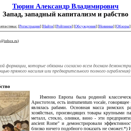
Тюрин Александр Владимирович
Запад, западный капитализм и рабство
антастика:
[
Регистрация
]
[
Найти
] [
Рейтинги
] [
Обсуждения
] [
Новинки
] [
Обзоры
]
in@inbox.ru
)
й формации, которые обязаны согласно всем догмам демонстрир
щью прямого насилия или предварительного полного ограбления)
бство
Именно Европа была родиной классического
Аристотеля, есть instrumentum vocale, говорящ
являлась рабами. Основная масса римских р
хозяйствах, производящих товары крупными па
металл, стекло, оливки, вино - эти предприят
ancient Rome" и демонстрировали эффективнос
близко ничего подобного показать не сможет.*) 