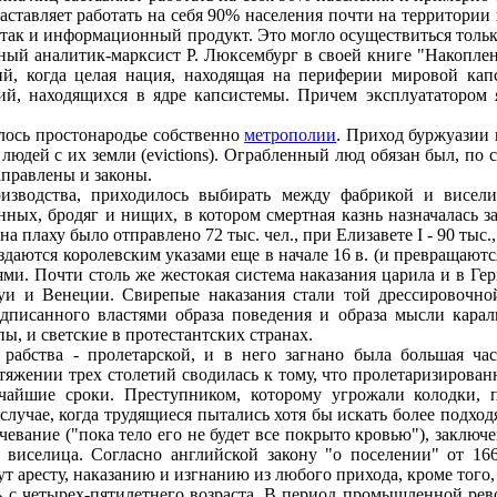
аставляет работать на себя 90% населения почти на территории
й, так и информационный продукт. Это могло осуществиться то
ый аналитик-марксист Р. Люксембург в своей книге "Накопление
ий, когда целая нация, находящая на периферии мировой кап
, находящихся в ядре капсистемы. Причем эксплуататором яв
лось простонародье собственно
метрополии
. Приход буржуазии 
людей с их земли (evictions). Ограбленный люд обязан был, по с
аправлены и законы.
водства, приходилось выбирать между фабрикой и виселиц
ных, бродяг и нищих, в котором смертная казнь назначалась з
 плаху было отправлено 72 тыс. чел., при Елизавете I - 90 тыс.,
оздаются королевским указами еще в начале 16 в. (и превращаю
ми. Почти столь же жестокая система наказания царила и в Ге
уи и Венеции. Свирепые наказания стали той дрессировочной
писанного властями образа поведения и образа мысли каралис
, и светские в протестантских странах.
бства - пролетарской, и в него загнано была большая част
яжении трех столетий сводилась к тому, что пролетаризирован
чайшие сроки. Преступником, которому угрожали колодки, п
случае, когда трудящиеся пытались хотя бы искать более подхо
евание ("пока тело его не будет все покрыто кровью"), заключен
 виселица. Согласно английской закону "о поселении" от 166
ут аресту, наказанию и изгнанию из любого прихода, кроме того, 
с четырех-пятилетнего возраста. В период промышленной рево