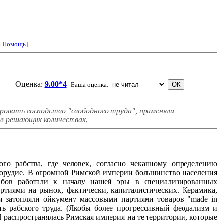
 [
Помощь
]
Оценка:
9.00*4
Ваша оценка:
овать господство "свободного труда", применяли
 в решающих количествах.
 рабства, где человек, согласно чеканному определению
ее орудие. В огромной Римской империи большинство населения
абов работали к началу нашей эры в специализированных
ртиями на рынок, фактически, капиталистических. Керамика,
ия затопляли ойкумену массовыми партиями товаров "made in
ть рабского труда. (Якобы более прогрессивный феодализм и
И распространялась Римская империя на те территории, которые