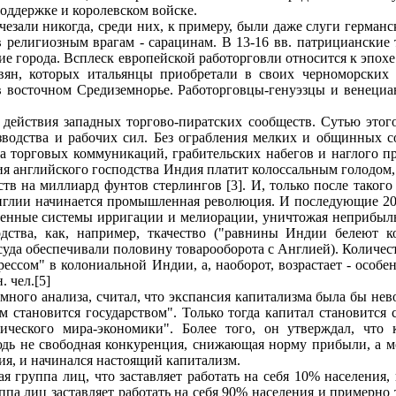
оддержке и королевском войске.
али никогда, среди них, к примеру, были даже слуги германск
религиозным врагам - сарацинам. В 13-16 вв. патрицианские 
ие города. Всплеск европейской работорговли относится к эпох
ян, которых итальянцы приобретали в своих черноморских 
в восточном Средиземнорье. Работорговцы-генуэзцы и венециа
действия западных торгово-пиратских сообществ. Сутью этог
зводства и рабочих сил. Без ограбления мелких и общинных с
ата торговых коммуникаций, грабительских набегов и наглого 
я английского господства Индия платит колоссальным голодом, 
тв на миллиард фунтов стерлингов [3]. И, только после таког
Англии начинается промышленная революция. И последующие 20
венные системы ирригации и мелиорации, уничтожая неприбыльн
ства, как, например, ткачество ("равнины Индии белеют ко
 суда обеспечивали половину товарооборота с Англией). Количес
ссом" в колониальной Индии, а, наоборот, возрастает - особенн
. чел.[5]
ного анализа, считал, что экспансия капитализма была бы не
сам становится государством". Только тогда капитал становит
тического мира-экономики". Более того, он утверждал, что 
юдь не свободная конкуренция, снижающая норму прибыли, а мо
ия, и начинался настоящий капитализм.
 группа лиц, что заставляет работать на себя 10% населения, 
ппа лиц заставляет работать на себя 90% населения и примерно 