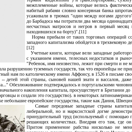
межплеменные войны, которые велись фактически 
набитый рабами словно консервная банка шпротам
усаживали в трюмах "один между ногами другого",
до Барбадоса мы потратили два месяца одиннадцать 
несчастных матросов и негров в первый месяц 
находившихся на борту)".[11]
Норма прибыли от таких торговых операций сос
западного капитализма обойдется в трехвековую д
[12]
Учетные книги, которые вели западные работорго
с указанием имени, телесных недостатков и рыно
"Ребенок, имя неизвестно, лежит при смерти и не м
ла разрушению туземных государств, так что европейцы не при
ный нам по католическому имени Аффонсу, в 1526 в письме свое
-- детей этой страны, сыновей нашей знати и вассалов, даже
на..." Обезлюживание подтверждалось и португальскими чиновн
начального накопления капитала, просуществует в Британии до
торговцы и создали это государство). в некоторых латиноамери
же небольшие европейские государства, такие как Дания, Швеция
Самые передовые западные страны капиталист
либеральной, но и марксистской догме демонстри
принудительный труд (используемый с помощью п
решающих количествах. Внедряя его там, где он
Притом применение рабства нисколько не меня