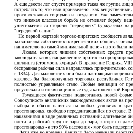
А еще двести лет спустя примерно такая же группа лиц з
потреблять то, что ими произведено - как вещественны
противостоящих социумов и государств. Уже замечательн
что никакая классовая борьба не отменяет борьбу нац
уничтожения со стороны "передовых" буржуазных наций
"передовой нации".
Но первой жертвой торгово-пиратских сообществ явля
захватывала собственность крестьянских общин, сгоняла 
нанимателю по самой минимальной цене - на это были н
Людям, которых лишили собственных средств произ
законодательство, направленное против экспроприирован
шиллинга (стоимость курицы). В правление Генриха VIII на
бесправная рабочая сила направлялась принудительно, с
в 1834). Для малолетних они были настоящими морильня
казалось бы благополучных торговых республиках Ген
полностью управляемое стадо. Любые девиации от пред
преуспевали и инквизиционные суды католической Европы
Трудящиеся фактически подвергались новой форме ра
Совокупность английских законодательных актов на прот
выбора и обязан наняться на любых условиях в крат
простонародья, свободно передвигающийся по стране. В 
наказаниями в виде различных истязаний: длительное бич
плети и рабский труд от зари до зари, каторга и даже
простонародья - а это 90% населения - мог быть подвергн
Дети уже во времена Даниэля Дефо начинали работать 