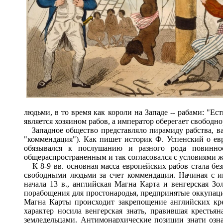
людьми, в то время как короли на Западе -- рабами: "Е
является хозяином рабов, а император оберегает свободн
Западное общество представляло пирамиду рабства, вас
"коммендация"). Как пишет историк Ф. Успенский о евр
обязывался к послушанию и разного рода повинно
общераспространенным и так согласовался с условиями жи
К 8-9 вв. основная масса европейских рабов стала без
свободными людьми за счет коммендации. Начиная с 
начала 13 в., английская Магна Карта и венгерская Зо
порабощения для простонародья, предпринятые оккупацио
Магна Карты происходит закрепощение английских кре
характер носила венгерская знать, правившая крестья
земледельцами. Антимонархические позиции знати озна