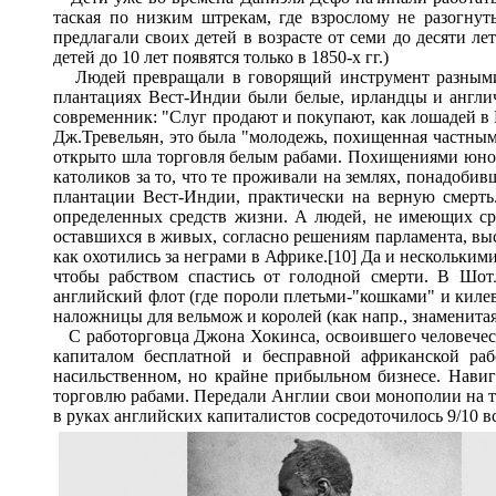
таская по низким штрекам, где взрослому не разогнут
предлагали своих детей в возрасте от семи до десяти л
детей до 10 лет появятся только в 1850-х гг.)
Людей превращали в говорящий инструмент разными сп
плантациях Вест-Индии были белые, ирландцы и англич
современник: "Слуг продают и покупают, как лошадей в
Дж.Тревельян, это была "молодежь, похищенная частным
открыто шла торговля белым рабами. Похищениями юноше
католиков за то, что те проживали на землях, понадобив
плантации Вест-Индии, практически на верную смерть.
определенных средств жизни. А людей, не имеющих сре
оставшихся в живых, согласно решениям парламента, выс
как охотились за неграми в Африке.[10] Да и нескольки
чтобы рабством спастись от голодной смерти. В Шот
английский флот (где пороли плетьми-"кошками" и килева
наложницы для вельмож и королей (как напр., знаменитая
С работорговца Джона Хокинса, освоившего человечески
капиталом бесплатной и бесправной африканской раб
насильственном, но крайне прибыльном бизнесе. Навиг
торговлю рабами. Передали Англии свои монополии на то
в руках английских капиталистов сосредоточилось 9/10 