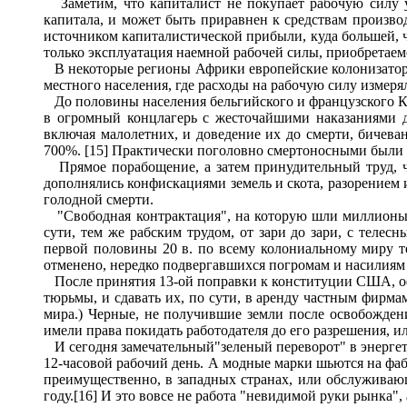
Заметим, что капиталист не покупает рабочую силу у 
капитала, и может быть приравнен к средствам производ
источником капиталистической прибыли, куда большей, ч
только эксплуатация наемной рабочей силы, приобретаем
В некоторые регионы Африки европейские колонизаторы
местного населения, где расходы на рабочую силу измеря
До половины населения бельгийского и французского Кон
в огромный концлагерь с жесточайшими наказаниями дл
включая малолетних, и доведение их до смерти, бичева
700%. [15] Практически поголовно смертоносными были 
Прямое порабощение, а затем принудительный труд, чт
дополнялись конфискациями земель и скота, разорением и
голодной смерти.
"Свободная контрактация", на которую шли миллионы к
сути, тем же рабским трудом, от зари до зари, с телес
первой половины 20 в. по всему колониальному миру т
отменено, нередко подвергавшихся погромам и насилиям 
После принятия 13-ой поправки к конституции США, офи
тюрьмы, и сдавать их, по сути, в аренду частным фирма
мира.) Черные, не получившие земли после освобождени
имели права покидать работодателя до его разрешения, и
И сегодня замечательный"зеленый переворот" в энергет
12-часовой рабочий день. А модные марки шьются на фаб
преимущественно, в западных странах, или обслуживающ
году.[16] И это вовсе не работа "невидимой руки рынка"