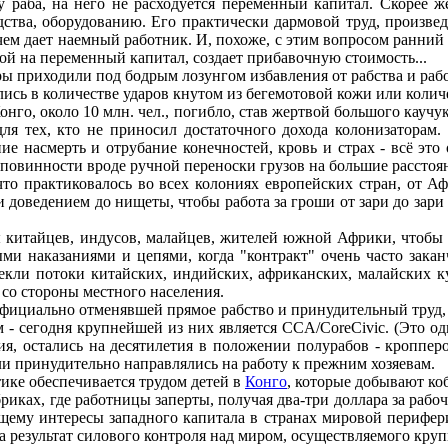
раба, на него не расходуется переменный капитал. Скорее же
ства, оборудованию. Его практически дармовой труд, произведе
ем дает наемный работник. И, похоже, с этим вопросом ранний 
ой на переменный капитал, создает прибавочную стоимость...
 приходили под бодрым лозунгом избавления от рабства и раб
лись в количестве ударов кнутом из бегемотовой кожи или коли
го, около 10 млн. чел., погибло, став жертвой большого каучу
я тех, кто не приносил достаточного дохода колонизаторам. 
ние насмерть и отрубание конечностей, кровь и страх - всё э
повинности вроде ручной переноски грузов на большие расстоян
о практиковалось во всех колониях европейских стран, от А
 доведением до нищеты, чтобы работа за гроши от зари до зари
итайцев, индусов, малайцев, жителей южной Африки, чтобы сп
ными наказаниями и цепями, когда "контракт" очень часто зака
екли потоки китайских, индийских, африканских, малайских к
со стороны местного населения.
циально отменявшей прямое рабство и принудительный труд, к
м - сегодня крупнейшей из них является CCA/CoreCivic. (Это о
я, остались на десятилетия в положении полурабов - кроппер
ли принудительно направлялись на работу к прежним хозяевам.
ике обеспечивается трудом детей в
Конго
, которые добывают ко
риках, где работницы заперты, получая два-три доллара за раб
ему интересы западного капитала в странах мировой перифери
, а результат силового контроля над миром, осуществляемого кр