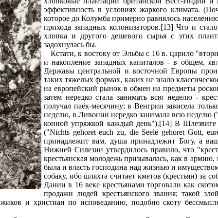
хлопковые плантации британской Вест-Индии и
эффективность в условиях жаркого климата. (По
которое до Колумба примерно равнялось населению
прихода западных колонизаторов.[13] Что и стало
хлопка и другого дешевого сырья с этих плант
задохнулась бы.
Кстати, к востоку от Эльбы с 16 в. царило "вто
и накопление западных капиталов - в общем, яв
Державы центральной и восточной Европы произ
таких тяжелых формах, каких не знало классическо
на европейский рынок в обмен на предметы роско
затем нередко стала занимать всю неделю - крес
получал паёк-месячину; в Венгрии зависела только
неделю, в Ливонии нередко занимала всю неделю 
конной упряжкой каждый день").[14] В Шлезвиге
("Nichts gehoret euch zu, die Seele gehoret Gott, eu
принадлежит вам, душа принадлежит Богу, а ваш
Нижней Силезии утвердилось правило, что "крес
крестьянская молодежь призывалась, как в армию
была и власть господина над жизнью и имуществом 
собаку, ибо шляхта считает кметов (крестьян) за с
Дании в 16 веке крестьянами торговали как ското
продажи людей крестьянского звания; такой зло
ужиков и христиан по исповеданию, подобно скоту бессмысл