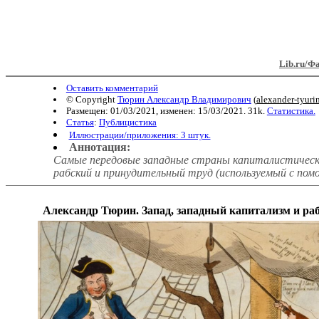
Lib.ru/Ф
Оставить комментарий
© Copyright
Тюрин Александр Владимирович
(
alexander-tyur
Размещен: 01/03/2021, изменен: 15/03/2021. 31k.
Статистика.
Статья
:
Публицистика
Иллюстрации/приложения: 3 штук.
Аннотация:
Самые передовые западные страны капиталистическо
рабский и принудительный труд (используемый с помо
Александр Тюрин.
Запад, западный капитализм и ра