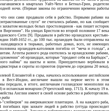
олагавшемся в кварталах Уайт-Чепл и Бетнал-Грин, родители
 поздней ночи. (Первые законы по ограничению времени работы
что они сами продавали себя в рабство. Первыми рабами на
онтрактованные слуги" не считались рабами, но как сообщает
ли захватом молодых белых простолюдинов - как пишет историк
в Виргинии". На улицах Бристоля во второй половине 17 века
онского Сити [9]. Продавали в рабство ирландских крестьян-
ндии 1649-1652 гг., до 100 тыс. ирландцев были отправлены на
, находящихся в тюрьмах, работных домах, всех, не имеющих
оловина ирландцев-католиков погибла от "меча и голода", а
антам. Агенты разного рода охотились за ирландскими рабами,
едложении" об ирландцах, которые "продают себя на Барбадос",
ного найма" на шахты и копи. Принудительно вербовали в
одмастерья и сироты из приютов (причем до середины 20 века),
левой Елизаветой в сэры, началось использование английским
и в Вест-Индии, англичане вышли на первое место в этом
ны передали, в итоге, англичанам голландские монополии на
 и испанская монархии (Утрехтский мир, 1713). К началу 19 в.
мейства Англии имеют в своей основе рабство и работорговлю.
о раба
"слейверов" на американские плантации. А на каждого раба,
4 погибших при захвате людей в рабство (оттуда происходит
утной и морской. Западные работорговцы разжигали кровавые