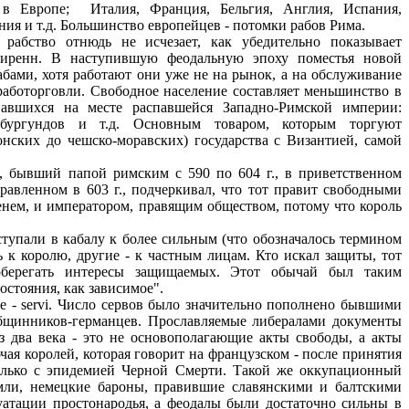
в Европе; Италия, Франция, Бельгия, Англия, Испания,
ния и т.д. Большинство европейцев - потомки рабов Рима.
ство отнюдь не исчезает, как убедительно показывает
Пиренн. В наступившую феодальную эпоху поместья новой
бами, хотя работают они уже не на рынок, а на обслуживание
 работорговли. Свободное население составляет меньшинство в
овавшихся на месте распавшейся Западно-Римской империи:
, бургундов и т.д. Основным товаром, которым торгуют
онских до чешско-моравских) государства с Византией, самой
бывший папой римским с 590 по 604 г., в приветственном
авленном в 603 г., подчеркивал, что тот правит свободными
менем, и императором, правящим обществом, потому что король
ступали в кабалу к более сильным (что обозначалось термином
 к королю, другие - к частным лицам. Кто искал защиты, тот
оберегать интересы защищаемых. Этот обычай был таким
остояния, как зависимое".
е - servi. Число сервов было значительно пополнено бывшими
бщинников-германцев. Прославляемые либералами документы
ез два века - это не основополагающие акты свободы, а акты
ая королей, которая говорит на французском - после принятия
только с эпидемией Черной Смерти. Такой же оккупационный
земли, немецкие бароны, правившие славянскими и балтскими
уатации простонародья, а феодалы были достаточно сильны в