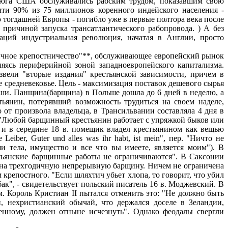
 юга США обслуживались рабским трудом, показавшим свою
чти 90% из 75 миллионов коренного индейского населения -
 тогдашней Европы - погибло уже в первые полтора века после
 причиной запуска трансатлантического рабопровода. ) А без
аций индустриальная революция, начатая в Англии, просто
ричное крепостничество"**, обслуживающее европейский рынок
ляясь периферийной зоной западноевропейского капитализма.
вели "вторые издания" крестьянской зависимости, причем в
е средневековье. Цель - максимизация поставок дешевого сырья
ши. Панщина(барщина) в Польше дошла до 6 дней в неделю, а
тьянин, потерявший возможность трудиться на своем наделе,
 от произвола владельца, в Трансильвании составляла 4 дня в
("Любой барщинный крестьянин работает с упряжкой быков или
 и в середине 18 в. помещик владел крестьянином как вещью
re Leiber, Guter und alles was ihr habt, ist mein", пер. "Ничто не
и тела, имущество и все что вы имеете, является моим"). В
тьянские барщинные работы не ограничиваются". В Саксонии
, на трехгодичную непрерывную барщину. Ничем не ограничена
крепостного. "Если шляхтич убьет хлопа, то говорит, что убил
обак", - свидетельствует польский писатель 16 в. Моджевский. В
м. Король Кристиан II пытался отменить это: "Не должно быть
й, нехристианский обычай, что держался доселе в Зеландии,
енному, должен отныне исчезнуть". Однако феодалы свергли