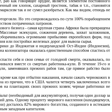
, раб как говорящее орудие, является элементом постоянного
нный им хлопок, сахарный тростник, табак и т.п., становятся
марксизм так и не сумел разобраться. Как мы видим, отнюдь не
оторговли. Но это сопровождалось по сути 100% порабощением
чеством потраченных патронов.
кового бизнеса - самая крупная страна Африки была превращена
Массовые экзекуции, сожжения деревень, захват заложников,
то оборачивались огромными прибылями европейских фирм, под
ия или постройки железных дорог для вывоза сырья.
фрики до Индокитая и нидерландской Ост-Индии (Индонезия),
 на колонизатора оказалась единственным способом спастись от
асти себя и свои семьи от голодной смерти, оказывалась, по
нчивался вместе со смертью работника-кули. В течение 19-го и
ули, заменявших прежних рабов там, где прямое рабство было
роме как при отбытии наказания, начали сажать чернокожих в
дна из причин, что в США чалится четверть заключенных всего
ов на плантациях своих прежних хозяев; черные работники не
бальт (необходимый для аккумуляторов), получая один доллар за
очий день. Одному проценту мирового населения (находящемуся,
и) досталось 82% мирового богатства, созданного в истекшем
упным западным капиталом.