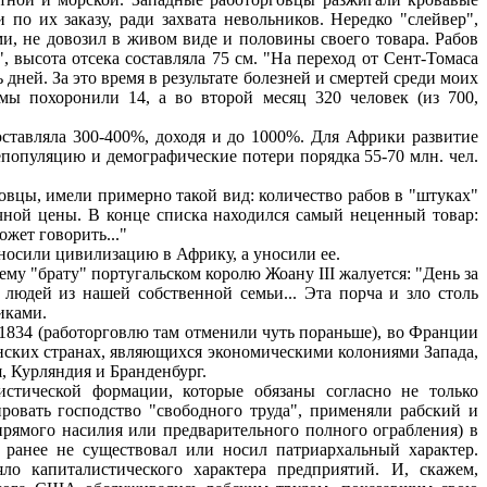
по их заказу, ради захвата невольников. Нередко "слейвер",
и, не довозил в живом виде и половины своего товара. Рабов
 высота отсека составляла 75 см. "На переход от Сент-Томаса
дней. За это время в результате болезней и смертей среди моих
мы похоронили 14, а во второй месяц 320 человек (из 700,
тавляла 300-400%, доходя и до 1000%. Для Африки развитие
епопуляцию и демографические потери порядка 55-70 млн. чел.
вцы, имели примерно такой вид: количество рабов в "штуках"
чной цены. В конце списка находился самый неценный товар:
ожет говорить..."
носили цивилизацию в Африку, а уносили ее.
му "брату" португальском королю Жоану III жалуется: "День за
 людей из нашей собственной семьи... Эта порча и зло столь
иками.
 1834 (работорговлю там отменили чуть пораньше), во Франции
канских странах, являющихся экономическими колониями Запада,
, Курляндия и Бранденбург.
ической формации, которые обязаны согласно не только
ровать господство "свободного труда", применяли рабский и
рямого насилия или предварительного полного ограбления) в
 ранее не существовал или носил патриархальный характер.
ло капиталистического характера предприятий. И, скажем,