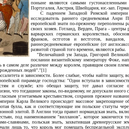
поныне являются самыми густонаселенными 
Португалия, Австрия, Швейцария, юг.-зап. Герма
С падением Западной Римской империи раб
исследователь раннего средневековья Анри 
европейской знати по-прежнему переполнены ра
своих хозяев. Готланд, Верден, Прага - центры
варварских германских королевствах, обосн
франков, остготов и вестготов, вандалов
раннесредневековые европейские (от англосакс
развитой страной того времени, являются рабы.
"Величайший ум Запада, Григорий Великий, 
послании византийскому императору Фоке, напр
сть в самом деле различие между королем, правящим своим пле
орожденных людей"."[1]
салитета и зависимости. Более слабые, чтобы найти защиту, в
опейской пирамиде господства: "Одни вступали в зависимость
стям и службе; кто обещал защиту, тот давал согласие 
зни, что тогдашние законы, по-видимому, не допускали иного с
гласным угнетаемым крестьянством, сохранив прежнее названи
империи Карла Великого происходит массовое закрепощение о
лотая булла, как и соответствующие им польские статуты чер
нной элитой. В Англии тогда правит нормандская знать, включ
стьян, под наименованием "вилланов", которое закончится 
нами-славянами, польская знать, захватившая древнерусские 
чали лишь то, что король мог помешать беспредельной экспл