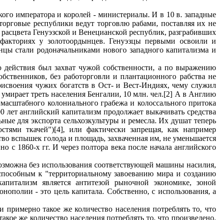
ого императора и королей - министериалы. И в 10 в. западные
торговые республики ведут торговлю рабами, поставляя их не
е расцвета Генуэзской и Венецианской республик, разграбивших
факториях у золотоордынцев. Генуэзцы первыми освоили и
нцы стали родоначальниками нового западного капитализма и
о действия был захват чужой собственности, а по выражению
обственников, без работорговли и плантационного рабства не
присвоения чужих богатств в Ост- и Вест-Индиях, чему служил
умирает треть населения Бенгалии, 10 млн. чел.[2] А в Англию
о масштабного колониального грабежа и колоссального притока
0 лет английский капитализм продолжает выкачивать средства
ые для экспорта сельхозкультуры и ремесла. Их душат теперь
стями ткачей")[4], или фактически запрещая, как например
тво вспышек голода и площадь, захваченная им, не уменьшается
о с 1860-х гг. И через полтора века после начала английского
возможна без использования соответствующей машины насилия,
ся способным к "территориальному завоеванию мира и созданию
капитализм является антитезой рыночной экономике, зоной
нополии - это цель капитала. Собственно, с использования, а
и примерно такое же количество населения потреблять то, что
такое же количество населения потреблять то, что произведено.