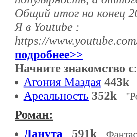
Общий итог на конец 20
Я в Youtube :
https://www.youtube.c
подробнее>>
Начните знакомство с
:
Агония Маздая
443k
Ареальность
352k
"Р
Роман:
Данута
591k
Фантас