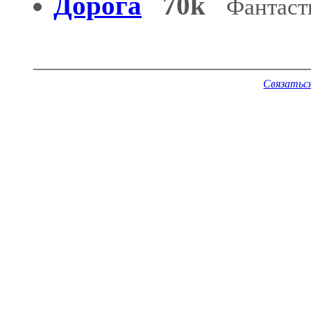
Дорога
70k
Фантаст
Связатьс