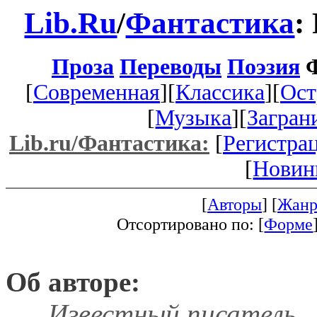
Lib.Ru
/
Фантастика
:
Проза
Переводы
Поэзия
Ф
[
Современная
][
Классика
][
Ост
[
Музыка
][
Загран
Lib.ru/Фантастика:
[
Регистра
[
Новин
[
Авторы
] [
Жанр
Отсортировано по: [
Форме
Об авторе:
Известный писатель,