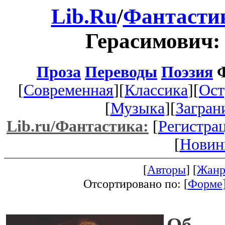
Lib.Ru
/
Фантасти
Герасимович
Проза
Переводы
Поэзия
Ф
[
Современная
][
Классика
][
Ост
[
Музыка
][
Загран
Lib.ru/Фантастика:
[
Регистра
[
Новин
[
Авторы
] [
Жанр
Отсортировано по: [
Форме
Об