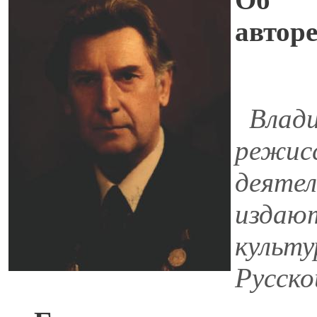
авторе
Владим
режисс
деятел
издают
культу
Русско