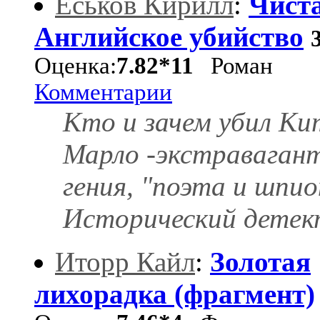
Еськов Кирилл
:
Чист
Английское убийство
Оценка:
7.82*11
Роман
Комментарии
Кто и зачем убил Ки
Марло -экстраваган
гения, "поэта и шпио
Исторический детек
Иторр Кайл
:
Золотая
лихорадка (фрагмент)