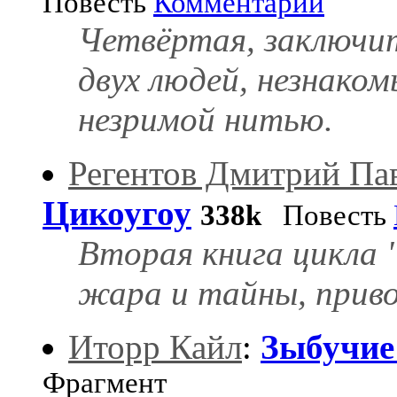
Повесть
Комментарии
Четвёртая, заключит
двух людей, незнаком
незримой нитью.
Регентов Дмитрий Па
Цикоугоу
338k
Повесть
Вторая книга цикла 
жара и тайны, прив
Иторр Кайл
:
Зыбучие
Фрагмент