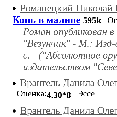
Романецкий Николай
Конь в малине
595k
Оце
Роман опубликован в
"Везунчик" - М.: Изд
с. - ("Абсолютное ор
издательством "Север
Врангель Данила Оле
Оценка:
Эссе
4.30*8
Врангель Данила Оле