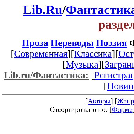
Lib.Ru
/
Фантастик
разде
Проза
Переводы
Поэзия
Ф
[
Современная
][
Классика
][
Ост
[
Музыка
][
Загран
Lib.ru/Фантастика:
[
Регистра
[
Новин
[
Авторы
] [
Жанр
Отсортировано по: [
Форме