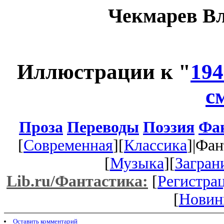
Чекмарев В
Иллюстрации к "
194
с
Проза
Переводы
Поэзия
Фа
[
Современная
][
Классика
]|Фан
[
Музыка
][
Загран
Lib.ru/Фантастика:
[
Регистра
[
Новин
Оставить комментарий