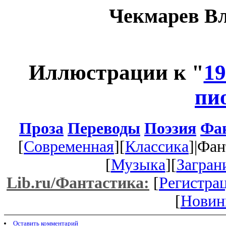
Чекмарев В
Иллюстрации к "
1
пи
Проза
Переводы
Поэзия
Фа
[
Современная
][
Классика
]|Фан
[
Музыка
][
Загран
Lib.ru/Фантастика:
[
Регистра
[
Новин
Оставить комментарий