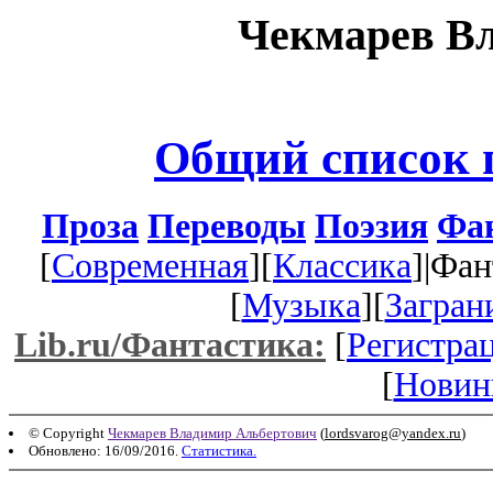
Чекмарев В
Общий список 
Проза
Переводы
Поэзия
Фа
[
Современная
][
Классика
]|Фан
[
Музыка
][
Загран
Lib.ru/Фантастика:
[
Регистра
[
Новин
© Copyright
Чекмарев Владимир Альбертович
(
lordsvarog@yandex.ru
)
Обновлено: 16/09/2016.
Статистика.