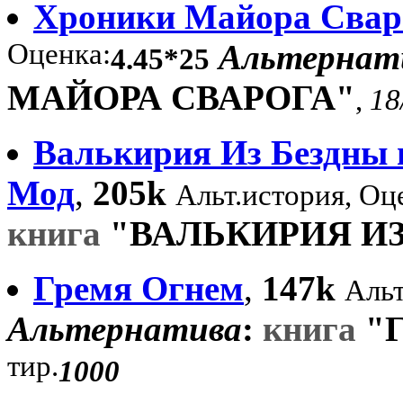
Хроники Майора Свар
Оценка:
Альтернат
4.45*25
МАЙОРА СВАРОГА"
,
18
Валькирия Из Бездны 
Мод
,
205k
Альт.история, Оц
книга
"ВАЛЬКИРИЯ ИЗ
Гремя Огнем
,
147k
Альт
Альтернатива
:
книга
"
тир.
1000