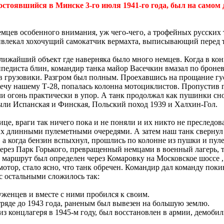
 состоявшийся в Минске 3-го июля 1941-го года, был на самом 
цев особенного внимания, уж чего-чего, а трофейных русских 
ивлекал хохочущий самокатчик вермахта, выписывающий перед 
лижайший объект где наверняка было много немцев. Когда в кон
осипедиста блин, командир танка майор Васечкин вмазал по бро
в грузовики. Разгром был полным. Проехавшись на прощание гу
речу нашему Т-28, попалась колонна мотоциклистов. Пропустив 
вели огонь практически в упор. А танк продолжал как пушинки 
были Испанская и Финская, Польский поход 1939 и Халхин-Гол.
ице, враги так ничего пока и не поняли и их никто не преслед
и их длинными пулеметными очередями. А затем наш танк сверну
 а когда бензин вспыхнул, прошлись по колонне из пушки и пул
 через Парк Горького, превращенный немцами в военный лагерь, 
 маршрут был определен через Комаровку на Московское шоссе ,
 мотор, стало ясно, что танк обречен. Командир дал команду по
с остальными сложилось так:
енцев и вместе с ними пробился к своим.
ряде до 1943 года, раненым был вывезен на большую землю.
концлагеря в 1945-м году, был восстановлен в армии, демобили