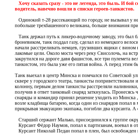
Хочу сказать сразу - это не легенда, это быль. И бой
водитель, навечно вошли в списки героев-танкистов.
Одинокий т-28 рассекающий по городу, не вызывал у нем
побольше трехбашенного великана, больше внимания пр
Танк держал путь к ликеро-водочному заводу, это был б
броневиком, танк поддал газу, сделал из немецкого вел
начали расстреливать немцев, грузивших ящики с вином 
лакомые цели. Около моста через реку Свисолочь, на вст
закрутился на дороге давя фашистов, все три пулемета 
танкистом, это была уже его пятая война. А перед этим 
Танк выехал в центр Минска и помчался по Советской ул
сквере у городского театра, танкисты поприветствовал
колонну, первым делом танкисты расстреляли наливники,
получив в ответ танковый снаряд заткнулась. Пронесясь
снаряды и командир принял решение уходить из Минска ,
возле кладбища батарею, когда один из снарядов попал в
прикрывая эвакуацию экипажа, погибли два курсанта. А 
Старший сержант Малько, присоединился к группе окруж
Курсант Фёдор Наумов, попал к партизанам, воевал в от
Курсант Николай Педан попал в плен, был освобожден из 