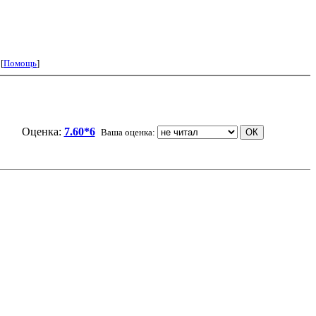
 [
Помощь
]
Оценка:
7.60*6
Ваша оценка: