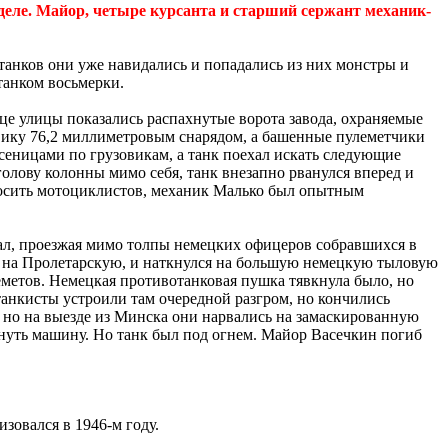
деле.
Майор, четыре курсанта и старший сержант механик-
танков они уже навидались и попадались из них монстры и
танком восьмерки.
це улицы показались распахнутые ворота завода, охраняемые
невику 76,2 миллиметровым снарядом, а башенные пулеметчики
сеницами по грузовикам, а танк поехал искать следующие
голову колонны мимо себя, танк внезапно рванулся вперед и
сносить мотоциклистов, механик Малько был опытным
овал, проезжая мимо толпы немецких офицеров собравшихся в
л на Пролетарскую, и наткнулся на большую немецкую тыловую
еметов. Немецкая противотанковая пушка тявкнула было, но
танкисты устроили там очередной разгром, но кончились
 но на выезде из Минска они нарвались на замаскированную
кинуть машину. Но танк был под огнем. Майор Васечкин погиб
зовался в 1946-м году.