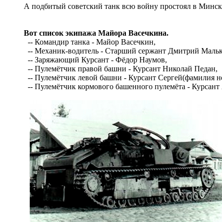
А подбитый советский танк всю войну простоял в Минске,
Вот список э
кипаж
а
Майора Васечкина.
-- Командир танка - Майор Васечкин,
-- Механик-водитель - Старший сержант Дмитрий Мальк
-- Заряжающий Курсант - Фёдор Наумов,
-- Пулемётчик правой башни - Курсант Николай Педан,
-- Пулемётчик левой башни - Курсант Сергей(фамилия не
-- Пулемётчик кормового башенного пулемёта - Курсант