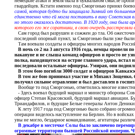
немецкие атаки и земля была в буквальном смысле пропи
гвардейцев. Кстати именно под Сморгонью принял боево
самой, которая будто бы защищала Зимний от большевик
единственно что ей могла поставить в вину Советская 
но этого оказалось достаточно. В 1920 году, она была а
которого его же соратники, в свою очередь расстреляли 
Сам город был разрушен и сожжен до тла. Об ожесточенн
последний опорный пункт, за Сморгонью были уже были М
Там воевали солдаты и офицеры многих народов Российс
В ночь
со 2 на 3 августа 1916 года, немцы провели
накануне и не слыша команд офицеров и просто не узн
полка, находящегося на острие главного удара, встал
последовали остальные офицеры. Умирая, они подняли
В этом бою погибли 3000 солдат и офицеров Кавказс
В том же бою принимал участие и Михаил Зощенко, 
получил сильное отравление и был доставлен в госпит
Вообще то под Сморгонью, отметились многие известны
- Здесь воевал будущий маршал и министр обороны Сов
офицер Степан Красовский, будущий маршал авиации. Б
Триандафилов, и будущие Белые генералы Антон Деники
К лету 1917 года под Сморгонью было собрано огромное 
операции виделось наступление на Берлин. Но в войсках
увы не могло, бездарное командование, агитаторы различ
В декабре в местечке Солы было заключено перемири
огромные территории бывшей Российской империи. Ч