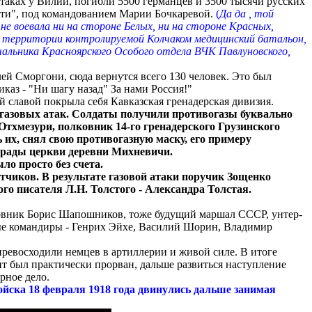
таках у Вилии, погибли 5500 германцев и 3500 тысячи русских
рти", под командованием Марии Бочкаревой.
(
Да да , той
 не воевала ни на стороне Белых, ни на стороне Красных,
 территории контролируемой Колчаком медицинский батальон,
ачальника Красноярского Особого отдела ВЧК Павлуновского,
ей Сморгони, сюда вернутся всего 130 человек. Это был
аз - "Ни шагу назад" За нами Россия!"
славой покрыла себя Кавказская гренадерская дивизия.
х газовых атак. Солдаты получили противогазы буквально
Отхмезури, полковник 14-го гренадерского Грузинского
ь их,
снял свою противогазную маску, его примеру
ограды церкви деревни Михневичи.
ло просто без счета.
чиков. В результате газовой атаки поручик Зощенко
ого писателя
Л.Н. Толстого -
Александра Толстая.
ковник Борис Шапошников, тоже будущий маршал СССР, унтер-
ые командиры - Генрих Эйхе, Василий Шорин, Владимир
превосходили немцев в артиллерии и живой силе. В итоге
нт был практически прорван, дальше развиться наступление
рное дело.
ойска 18 февраля 1918 года двинулись дальше занимая