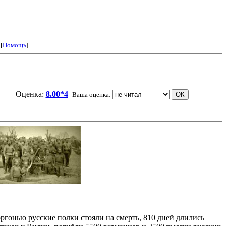
 [
Помощь
]
Оценка:
8.00*4
Ваша оценка:
ргонью русские полки стояли на смерть, 810 дней длились