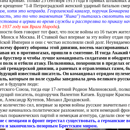
тана кровью. Только 25 сентября 1915 года в прямых штыковых а
е крещение "1-й Петроградский женский ударный батальон сме
ов, хотя это неправда.
Георгиевский кавалер, поручик Бочкарева
власть, это то что знаменитая "Яшка"
)
пыталась сколотить на
рестована в церкви во время службы и расстреляна по приказу н
в 1937 году как Врага Народа
).
ости боев говорит тот факт, что после войны из 16 тысяч жител
инск и Москва. И Ставкой был впервые за эту войну отдан прик
кой Империи и они с честью исполняли свой долг. Неувядаемой 
 по всему фронту обороны этой дивизии, восемь массированны
авая их в противогазах, пришли в смятение. И тогда Акакий 
 на бруствер и чтобы лучше командовать солдатами и ободрит
 полк и отбили атаку. Полковника, похоронили в пределах 
кой гренадерской дивизии
,
а раненых и отравленных газом, бы
будущий известный писатель. Он командовал отрядом пулемет
аль,
которым по воле судьбы
заведовала дочь великого русск
е в будущем люди:
етского Союза, тогда еще 17-летний Родион Малиновский, пол
удущий писатель, подпоручик Валентин Катаев. Будущие Красн
н, Александр Кутепов, Михаил Дроздовский.
количество сил, впервые за время войны русские значительно 
 уже начиналось политическое разложение, и хотя немецкий фро
ных пораженческих партий и немецкая агентура, сделали свое че
е с немцами и фронт перестал существовать, а германские в
то и закончилось позорным Брестским миром.