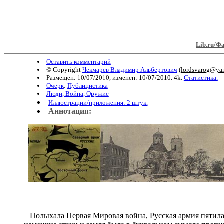
Lib.ru/Ф
Оставить комментарий
© Copyright
Чекмарев Владимир Альбертович
(
lordsvarog@ya
Размещен: 10/07/2010, изменен: 10/07/2010. 4k.
Статистика.
Очерк
:
Публицистика
Люди, Война, Оружие
Иллюстрации/приложения: 2 штук.
Аннотация:
Полыхала Первая Мировая война, Русская армия пятилась