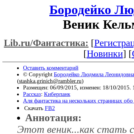
Бородейко Лю
Веник Кель
Lib.ru/Фантастика:
[
Регистра
[
Новинки
] [
Оставить комментарий
© Copyright
Бородейко Людмила Леонидовн
(
stashka.grinich@rambler.ru
)
Размещен: 06/09/2015, изменен: 18/10/2015.
Рассказ
:
Киберпанк
Аля фантастика на нескольких страницах обо
Скачать
FB2
Аннотация:
Этот веник...как стать 