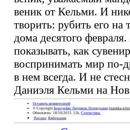
веник от Кельми. И ник
творить: рубить его на 
дома десятого февраля.
показывать, как сувени
воспринимать мир по-др
в нем всегда. И не стес
Даниэля Кельми на Новы
Оставить комментарий
© Copyright
Бородейко Людмила Леонидовна
(
stashka.grin
Обновлено: 18/10/2015. 12k.
Статистика.
Рассказ
:
Киберпанк