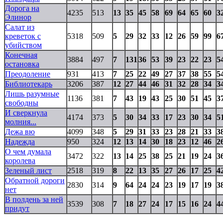
Дорога на
4235
513
13
35
45
58
69
64
65
60
3
Элинор
Салат из
креветок с
5318
509
5
29
32
33
12
26
59
99
6
убийством
Конечная
3884
497
7
131
36
53
39
23
22
23
5
остановка
Преодоление
931
413
7
25
22
49
27
37
38
55
5
Библиотекарь
3206
387
12
27
44
46
31
32
28
34
3
Лишь разумные
1136
381
7
43
19
43
25
30
51
45
3
свободны
И сверкнула
4174
373
5
30
34
33
17
23
30
34
5
молния...
Дежа вю
4099
348
5
29
31
33
23
28
21
33
3
Надежда
950
324
12
13
14
30
18
23
12
46
2
О чем думала
3472
322
13
14
25
38
25
21
19
24
3
королева
Зеленый лист
2518
319
8
22
13
35
27
26
17
25
4
Обратной дороги
2830
314
9
64
24
24
23
19
17
19
3
нет
В полдень за ней
3539
308
7
18
27
24
17
15
16
24
4
придут