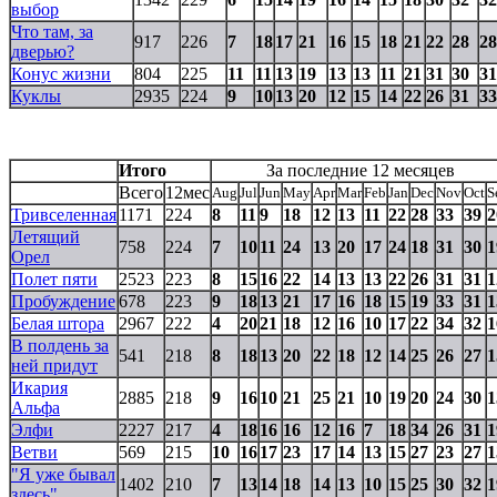
выбор
Что там, за
917
226
7
18
17
21
16
15
18
21
22
28
28
дверью?
Конус жизни
804
225
11
11
13
19
13
13
11
21
31
30
31
Куклы
2935
224
9
10
13
20
12
15
14
22
26
31
33
Итого
За последние 12 месяцев
Всего
12мес
Aug
Jul
Jun
May
Apr
Mar
Feb
Jan
Dec
Nov
Oct
S
Тривселенная
1171
224
8
11
9
18
12
13
11
22
28
33
39
2
Летящий
758
224
7
10
11
24
13
20
17
24
18
31
30
1
Орел
Полет пяти
2523
223
8
15
16
22
14
13
13
22
26
31
31
1
Пробуждение
678
223
9
18
13
21
17
16
18
15
19
33
31
1
Белая штора
2967
222
4
20
21
18
12
16
10
17
22
34
32
1
В полдень за
541
218
8
18
13
20
22
18
12
14
25
26
27
1
ней придут
Икария
2885
218
9
16
10
21
25
21
10
19
20
24
30
1
Альфа
Элфи
2227
217
4
18
16
16
12
16
7
18
34
26
31
1
Ветви
569
215
10
16
17
23
17
14
13
15
27
23
27
1
"Я уже бывал
1402
210
7
13
14
18
14
13
10
15
25
30
32
1
здесь"