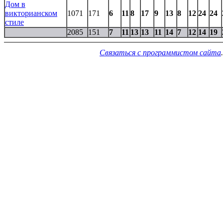
Дом в
викторианском
1071
171
6
11
8
17
9
13
8
12
24
24
стиле
2085
151
7
11
13
13
11
14
7
12
14
19
Связаться с программистом сайта
.