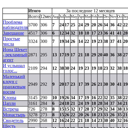
Итого
За последние 12 месяцев
Всего
12мес
Aug
Jul
Jun
May
Apr
Mar
Feb
Jan
Dec
Nov
Oct
Se
Проблема
3700
306
7
24
17
25
24
29
20
26
34
36
42
22
наблюдателя
Завещание
4517
306
6
12
34
32
18
18
17
23
36
41
41
28
Простые
3324
300
7
19
34
26
14
22
19
23
38
37
41
20
числа
Иона Шекет
- рекламный
2871
295
13
17
19
17
21
18
29
20
40
36
38
27
агент
И услышал
2109
294
12
38
30
24
19
23
19
18
23
32
38
18
голос...
Маленький
клоун с
2949
292
9
20
17
23
17
39
26
21
30
30
41
19
оранжевым
носом
Клоны
3145
290
10
19
26
34
17
19
16
22
32
35
38
22
Цапли
3161
284
6
24
18
21
24
19
18
28
34
37
34
21
Встреча
726
278
8
15
15
32
17
28
17
29
32
34
38
13
Монастырь
3278
273
8
15
26
22
20
26
18
23
33
26
35
21
Свидетель
2990
268
12
16
24
22
21
18
14
23
30
40
32
16
Шесть