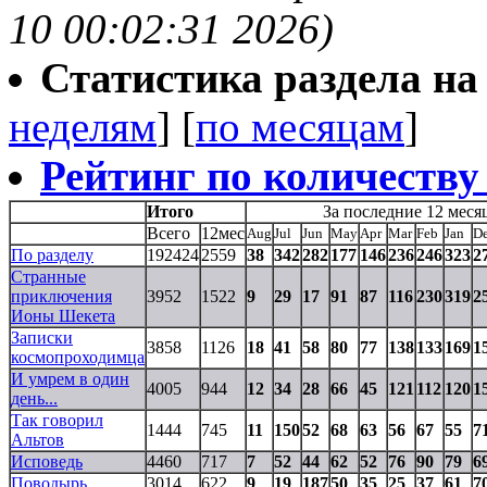
10 00:02:31 2026)
Статистика раздела на t
неделям
] [
по месяцам
]
Рейтинг по количеству
Итого
За последние 12 меся
Всего
12мес
Aug
Jul
Jun
May
Apr
Mar
Feb
Jan
D
По разделу
192424
2559
38
342
282
177
146
236
246
323
2
Странные
приключения
3952
1522
9
29
17
91
87
116
230
319
2
Ионы Шекета
Записки
3858
1126
18
41
58
80
77
138
133
169
1
космопроходимца
И умрем в один
4005
944
12
34
28
66
45
121
112
120
1
день...
Так говорил
1444
745
11
150
52
68
63
56
67
55
7
Альтов
Исповедь
4460
717
7
52
44
62
52
76
90
79
6
Поводырь
3014
622
9
19
187
50
35
25
37
61
7