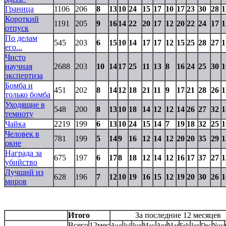
Граница
1106
206
8
13
10
24
15
17
10
17
23
30
28
1
Короткий
1191
205
9
16
14
22
20
17
12
20
22
24
17
1
отпуск
По делам
545
203
6
15
10
14
17
17
12
15
25
28
27
1
его...
Чисто
научная
2688
203
10
14
17
25
11
13
8
16
24
25
30
1
экспертиза
Бомба и
451
202
8
14
12
18
21
11
9
17
21
28
26
1
только бомба
Уходящие в
548
200
8
13
10
18
14
12
12
14
26
27
32
1
темноту
Чайка
2219
199
6
13
10
24
15
14
7
19
18
32
25
1
Человек в
781
199
5
14
9
16
12
14
12
20
20
35
29
1
окне
Награда за
675
197
6
17
8
18
12
14
12
16
17
37
27
1
убийство
Лучший из
628
196
7
12
10
19
16
15
12
19
20
30
26
1
миров
Итого
За последние 12 месяцев
Всего
12мес
Aug
Jul
Jun
May
Apr
Mar
Feb
Jan
Dec
Nov