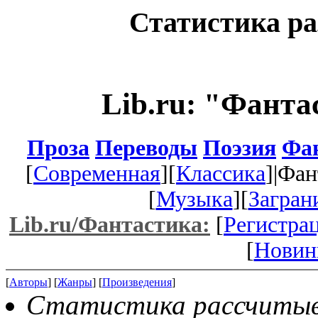
Статистика ра
Lib.ru: "Фанта
Проза
Переводы
Поэзия
Фа
[
Современная
][
Классика
]|Фан
[
Музыка
][
Загран
Lib.ru/Фантастика:
[
Регистра
[
Новин
[
Авторы
] [
Жанры
] [
Произведения
]
Статистика рассчитыва