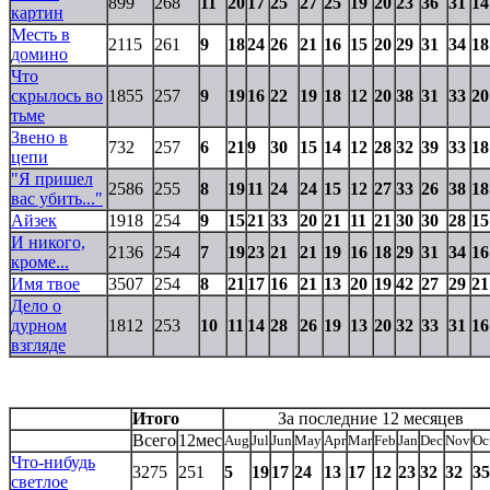
899
268
11
20
17
25
27
25
19
20
23
36
31
14
картин
Месть в
2115
261
9
18
24
26
21
16
15
20
29
31
34
18
домино
Что
скрылось во
1855
257
9
19
16
22
19
18
12
20
38
31
33
20
тьме
Звено в
732
257
6
21
9
30
15
14
12
28
32
39
33
18
цепи
"Я пришел
2586
255
8
19
11
24
24
15
12
27
33
26
38
18
вас убить..."
Айзек
1918
254
9
15
21
33
20
21
11
21
30
30
28
15
И никого,
2136
254
7
19
23
21
21
19
16
18
29
31
34
16
кроме...
Имя твое
3507
254
8
21
17
16
21
13
20
19
42
27
29
21
Дело о
дурном
1812
253
10
11
14
28
26
19
13
20
32
33
31
16
взгляде
Итого
За последние 12 месяцев
Всего
12мес
Aug
Jul
Jun
May
Apr
Mar
Feb
Jan
Dec
Nov
Oc
Что-нибудь
3275
251
5
19
17
24
13
17
12
23
32
32
35
светлое