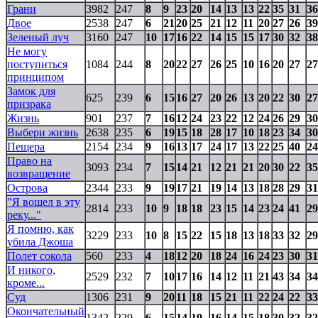
Грани
3982
247
8
9
23
20
14
13
13
22
35
31
36
Двое
2538
247
6
21
20
25
21
12
11
20
27
26
39
Зеленый луч
3160
247
10
17
16
22
14
15
15
17
30
32
38
Не могу
поступиться
1084
244
8
20
22
27
26
25
10
16
20
27
27
принципом
Замок для
625
239
6
15
16
27
20
26
13
20
22
30
27
призрака
Жизнь
901
237
7
16
12
24
23
22
12
24
26
29
30
Выбери жизнь
2638
235
6
19
15
18
28
17
10
18
23
34
30
Пещера
2154
234
9
16
13
17
24
17
13
22
25
40
24
Право на
3093
234
7
15
14
21
12
21
21
20
30
22
35
возвращение
Острова
2344
233
9
19
17
21
19
14
13
18
28
29
31
"Я вошел в эту
2814
233
10
9
18
18
23
15
14
23
24
41
29
реку..."
Я помню, как
3229
233
10
8
15
22
15
18
13
18
33
32
29
убила Джоша
Полет сокола
560
233
4
18
12
20
18
24
16
24
23
30
31
И никого,
2529
232
7
10
17
16
14
12
11
21
43
34
34
кроме...
Суд
1306
231
9
20
11
18
15
21
11
22
24
22
33
Окончательный
1342
229
6
15
14
19
16
14
15
18
30
32
32