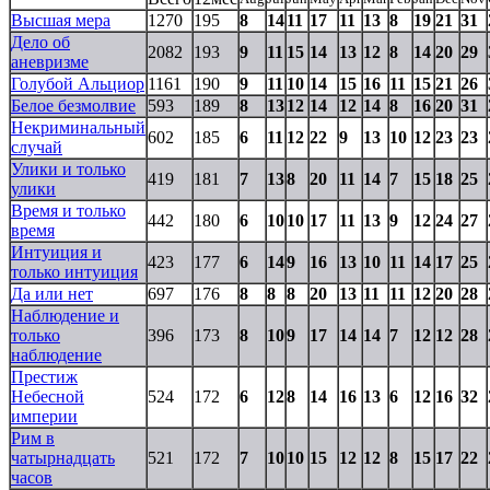
Высшая мера
1270
195
8
14
11
17
11
13
8
19
21
31
Дело об
2082
193
9
11
15
14
13
12
8
14
20
29
аневризме
Голубой Альциор
1161
190
9
11
10
14
15
16
11
15
21
26
Белое безмолвие
593
189
8
13
12
14
12
14
8
16
20
31
Некриминальный
602
185
6
11
12
22
9
13
10
12
23
23
случай
Улики и только
419
181
7
13
8
20
11
14
7
15
18
25
улики
Время и только
442
180
6
10
10
17
11
13
9
12
24
27
время
Интуиция и
423
177
6
14
9
16
13
10
11
14
17
25
только интуиция
Да или нет
697
176
8
8
8
20
13
11
11
12
20
28
Наблюдение и
только
396
173
8
10
9
17
14
14
7
12
12
28
наблюдение
Престиж
Небесной
524
172
6
12
8
14
16
13
6
12
16
32
империи
Рим в
чатырнадцать
521
172
7
10
10
15
12
12
8
15
17
22
часов