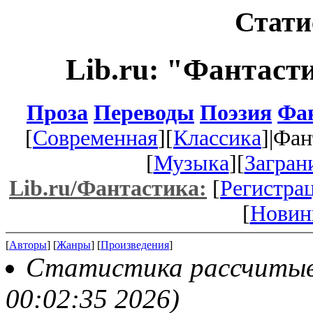
Стати
Lib.ru: "Фантаст
Проза
Переводы
Поэзия
Фа
[
Современная
][
Классика
]|Фан
[
Музыка
][
Загран
Lib.ru/Фантастика:
[
Регистра
[
Новин
[
Авторы
] [
Жанры
] [
Произведения
]
Статистика рассчитывае
00:02:35 2026)