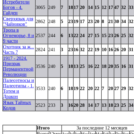
Истребители
Богов - 4.
3065
249
7
18
17
20
14
15
12
17
47
32
33
Гайден
Сверхязык для
2862
248
5
23
19
17
23
20
8
21
30
34
32
"Чайников"
Тропа в
Огнеморье, 8 и
2537
244
6
13
22
24
27
15
15
23
26
25
32
9 части
Охотник за ж...
2824
241
3
23
16
32
22
19
10
16
26
20
31
Часть 7
1917 - 2024.
Призрак
3536
240
5
18
13
25
16
22
18
20
35
16
31
Перманентной
Революции
Палеоэтносы и
Палеотипы - 1.
3533
240
6
18
19
22
20
22
7
20
27
29
32
Тотем и
Дракон
Язык Тайных
2523
233
3
16
20
28
14
17
13
18
23
25
34
Кодов
Итого
За последние 12 месяцев
Всего
12мес
Aug
Jul
Jun
May
Apr
Mar
Feb
Jan
Dec
Nov
Oc