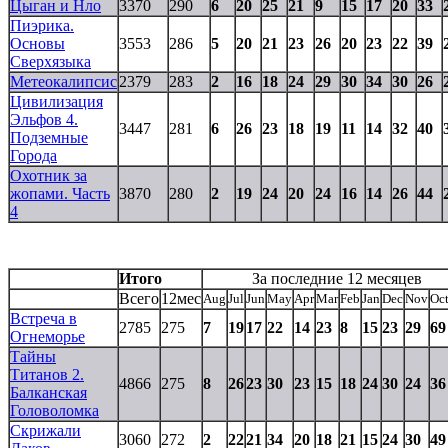
Цыган и Нло
3370
290
6
20
25
21
9
15
17
20
33
Пиэрика.
Основы
3553
286
5
20
21
23
26
20
23
22
39
Сверхязыка
Метеокалипсис
2379
283
2
16
18
24
29
30
34
30
26
Цивилизация
Эльфов 4.
3447
281
6
26
23
18
19
11
14
32
40
Подземные
Города
Охотник за
жопами. Часть
3870
280
2
19
24
20
24
16
14
26
44
4
Итого
За последние 12 месяцев
Всего
12мес
Aug
Jul
Jun
May
Apr
Mar
Feb
Jan
Dec
Nov
Oc
Встреча в
2785
275
7
19
17
22
14
23
8
15
23
29
69
Огнеморье
Тайны
Титанов 2.
4866
275
8
26
23
30
23
15
18
24
30
24
36
Балканская
Головоломка
Скрижали
3060
272
2
22
21
34
20
18
21
15
24
30
49