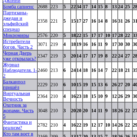
Джонни
Бомба сапиенс
2688
223
5
22
34
17
14
15
8
13
24
25
2
Партизаны-
джедаи и
2358
221
5
15
17
27
16
14
8
16
31
26
3
эльфийский
спецназ
Микромиры
2576
220
5
18
22
15
17
17
10
17
28
22
3
Истребители
3071
219
4
18
19
16
16
11
9
17
30
30
3
богов. Часть 2
Черная Дверь
2347
219
3
20
14
17
17
19
8
22
24
27
2
уже открылась?
Журнал
Наблюдателя. 1-
2460
213
6
24
14
18
16
14
7
22
18
21
3
2
Балканпол
2229
210
6
10
15
19
15
13
6
26
27
20
4
пришёл
Виртуальная
2364
210
4
16
23
18
15
10
9
12
26
29
3
Вечность
Охотник за
жопами. Часть
3048
210
3
20
20
20
14
11
9
18
26
22
2
5
Фантастика и
2782
210
4
16
22
19
12
17
10
14
26
22
2
реализм?
Кто там воет в
2169
209
5
13
17
20
13
15
7
18
26
26
3