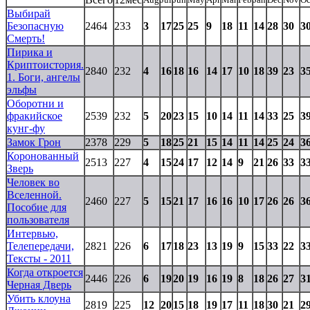
Выбирай
Безопасную
2464
233
3
17
25
25
9
18
11
14
28
30
3
Смерть!
Пирика и
Криптоистория.
2840
232
4
16
18
16
14
17
10
18
39
23
3
1. Боги, ангелы
эльфы
Оборотни и
фракийское
2539
232
5
20
23
15
10
14
11
14
33
25
3
кунг-фу
Замок Грон
2378
229
5
18
25
21
15
14
11
14
25
24
3
Коронованный
2513
227
4
15
24
17
12
14
9
21
26
33
3
Зверь
Человек во
Вселенной.
2460
227
5
15
21
17
16
16
10
17
26
26
3
Пособие для
пользователя
Интервью,
Телепередачи,
2821
226
6
17
18
23
13
19
9
15
33
22
3
Тексты - 2011
Когда откроется
2446
226
6
19
20
19
16
19
8
18
26
27
3
Черная Дверь
Убить клоуна
2819
225
12
20
15
18
19
17
11
18
30
21
2