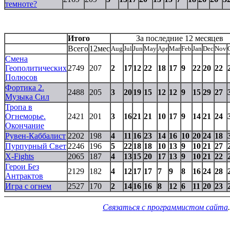
темноте?
Итого
За последние 12 месяцев
Всего
12мес
Aug
Jul
Jun
May
Apr
Mar
Feb
Jan
Dec
Nov
Смена
Геополитических
2749
207
2
17
12
22
18
17
9
22
20
22
Полюсов
Фортика 2.
2488
205
3
20
19
15
12
12
9
15
29
27
Музыка Сил
Тропа в
Огнеморье.
2421
201
3
16
21
21
10
17
9
14
21
24
Окончание
Рувен-Каббалист
2202
198
4
11
16
23
14
16
10
20
24
18
Пурпурный Свет
2246
196
5
22
18
18
10
13
9
10
21
27
X-Fights
2065
187
4
13
15
20
17
13
9
10
21
22
Герои Без
2129
182
4
12
17
17
7
9
8
16
24
28
Антрактов
Игра с огнем
2527
170
2
14
16
16
8
12
6
11
20
23
Связаться с программистом сайта
.