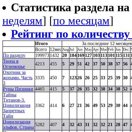
Статистика раздела на t
неделям
] [
по месяцам
]
Рейтинг по количеству
Итого
За последние 12 месяцев
Всего
12мес
Aug
Jul
Jun
May
Apr
Mar
Feb
Jan
Dec
По разделу
199973
1432
20
184
169
127
103
113
101
115
131
Тропа в
4213
455
5
29
51
42
37
50
38
37
56
Огнеморье
Охотник за
жопами. Часть
3335
450
7
123
26
26
25
33
25
39
30
3
Руны Пиэрики
4465
415
5
37
26
35
32
38
34
38
52
Тайны
Титанов-3.
Цивилизация
3362
414
6
27
21
36
49
53
29
30
44
Запретных
Тайн
Цивилизация
5282
407
4
32
43
31
32
32
21
28
47
эльфов. Страна