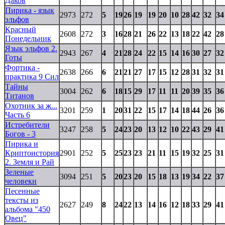
Даков
Пирика - язык
2973
272
5
19
26
19
19
20
10
28
42
32
34
эльфов
Красный
2608
272
3
16
28
21
26
22
13
18
22
42
28
Понедельник
Язык эльфов 2.
2943
267
4
21
28
24
22
15
14
16
30
27
32
Готы
Фортика -
2638
266
6
21
21
27
17
15
12
28
31
32
31
практика 9 Сил
Тайны
3004
262
6
18
15
29
17
11
11
20
39
35
36
Титанов
Охотник за ж...
3201
259
1
20
31
22
15
17
14
18
44
26
36
Часть 6
Истребители
3247
258
5
24
23
20
13
12
10
22
43
29
41
Богов - 3
Пирика и
Криптоистория
2901
252
5
25
23
23
21
11
15
19
32
25
31
2. Земля и Рай
Зеленые
3094
251
5
20
23
20
15
18
13
19
34
22
37
человеки
Песенные
тексты из
2627
249
8
24
22
13
14
16
12
18
33
29
41
альбома "450
Овец"