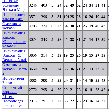
Пиэрика:
рождение
3246
403
5
24
32
49
62
24
34
31
41
Языка и Мира
Цивилизация
3571
396
5
31
101
25
26
16
24
19
44
эльфов. Раса
Охотник за
4705
374
6
23
34
30
21
25
19
40
43
жопами
Цивилизация
эльфов.
3074
343
5
28
45
38
31
21
14
17
39
Женщина - не
человек
Цивилизация
Эльфов - 5.
3856
314
5
39
19
25
26
19
15
27
39
Великая Альба
Охотник за
жопами. Часть
3650
298
5
24
36
36
21
21
13
23
28
2
Истребители
3886
298
5
22
29
31
19
14
10
22
43
Богов
Спичечный
2770
295
4
20
29
21
23
16
11
23
42
Коробок
21 век.
Пособие для
2913
291
2
22
36
22
26
23
16
24
32
пользователя