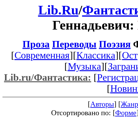
Lib.Ru
/
Фантаст
Геннадьевич:
Проза
Переводы
Поэзия
Ф
[
Современная
][
Классика
][
Ост
[
Музыка
][
Загран
Lib.ru/Фантастика:
[
Регистра
[
Новин
[
Авторы
] [
Жанр
Отсортировано по: [
Форме