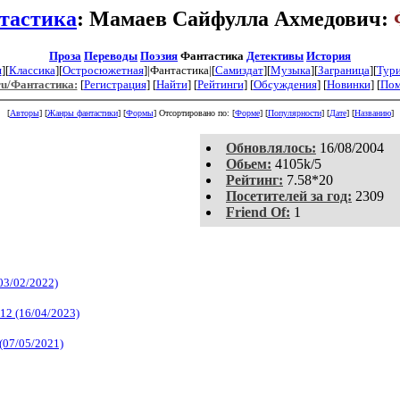
тастика
: Мамаев Сайфулла Ахмедович:
Проза
Переводы
Поэзия
Фантастика
Детективы
История
я
][
Классика
][
Остросюжетная
]|Фантастика|[
Самиздат
][
Музыка
][
Заграница
][
Тур
ru/Фантастика:
[
Регистрация
]
[
Найти
] [
Рейтинги
] [
Обсуждения
] [
Новинки
] [
По
[
Авторы
] [
Жанры фантастики
] [
Формы
]
Отсортировано по: [
Форме
] [
Популярности
] [
Дате
] [
Названию
]
Обновлялось:
16/08/2004
Обьем:
4105k/5
Рейтинг:
7.58*20
Посетителей за год:
2309
Friend Of:
1
03/02/2022)
12 (16/04/2023)
(07/05/2021)