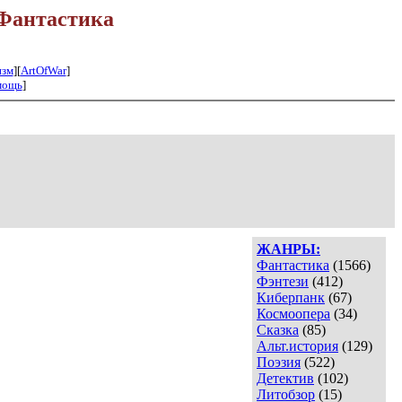
Фантастика
изм
][
ArtOfWar
]
мощь
]
ЖАНРЫ:
Фантастика
(1566)
Фэнтези
(412)
Киберпанк
(67)
Космоопера
(34)
Сказка
(85)
Альт.история
(129)
Поэзия
(522)
Детектив
(102)
Литобзор
(15)