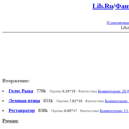
Lib.Ru
/
Фан
[
Современна
Lib.
Вторжение:
Голос Рыка
770k
Оценка:
6.26*18
Фантастика
Комментарии: 28 (
Ледяная птица
651k
Оценка:
7.02*10
Фантастика
Комментарии: 
Реставратор
838k
Оценка:
6.08*17
Фантастика
Комментарии: 13 
Роман: