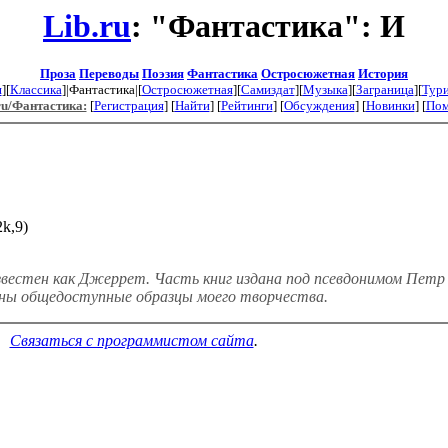
Lib.ru
: "Фантастика": И
Проза
Переводы
Поэзия
Фантастика
Остросюжетная
История
я
][
Классика
]|Фантастика|[
Остросюжетная
][
Самиздат
][
Музыка
][
Заграница
][
Тур
ru/Фантастика:
[
Регистрация
] [
Найти
] [
Рейтинги
] [
Обсуждения
] [
Новинки
] [
По
k,9)
вестен как Джеррет. Часть книг издана под псевдонимом Петр
лены общедоступные образцы моего творчества.
Связаться с программистом сайта
.