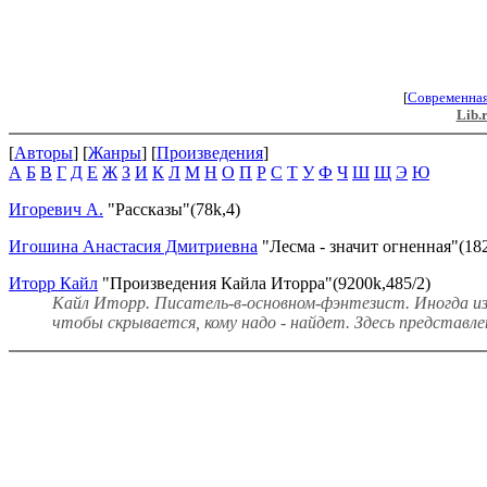
[
Современна
Lib.
[
Авторы
] [
Жанры
] [
Произведения
]
А
Б
В
Г
Д
Е
Ж
З
И
К
Л
М
Н
О
П
Р
С
Т
У
Ф
Ч
Ш
Щ
Э
Ю
Игоревич А.
"Рассказы"(78k,4)
Игошина Анастасия Дмитриевна
"Лесма - значит огненная"(182
Иторр Кайл
"Произведения Кайла Иторра"(9200k,485/2)
Кайл Иторр. Писатель-в-основном-фэнтезист. Иногда из
чтобы скрывается, кому надо - найдет. Здесь представ