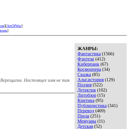
изм
][
ArtOfWar
]
мощь
]
ЖАНРЫ:
Фантастика
(1566)
Фэнтези
(412)
Киберпанк
(67)
Космоопера
(34)
Сказка
(85)
Альт.история
(129)
 Верещагин. Настоящее имя не так
Поэзия
(522)
Детектив
(102)
Литобзор
(15)
Критика
(95)
Публицистика
(341)
Перевод
(469)
Проза
(251)
Мемуары
(11)
Детская
(52)