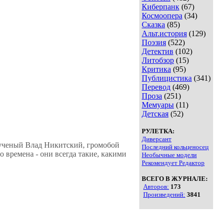
Киберпанк
(67)
Космоопера
(34)
Сказка
(85)
Альт.история
(129)
Поэзия
(522)
Детектив
(102)
Литобзор
(15)
Критика
(95)
Публицистика
(341)
Перевод
(469)
Проза
(251)
Мемуары
(11)
Детская
(52)
РУЛЕТКА:
Диверсант
й ученый Влад Никитский, громобой
Последний кольценосец
 времена - они всегда такие, какими
Необычные модели
Рекомендует Редактор
ВСЕГО В ЖУРНАЛЕ:
Авторов:
173
Произведений:
3841