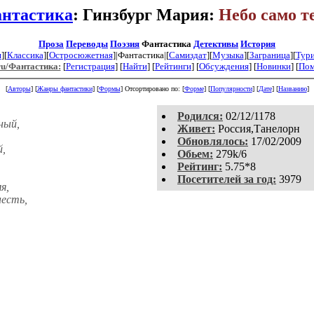
нтастика
: Гинзбург Мария:
Небо само т
Проза
Переводы
Поэзия
Фантастика
Детективы
История
я
][
Классика
][
Остросюжетная
]|Фантастика|[
Самиздат
][
Музыка
][
Заграница
][
Тур
ru/Фантастика:
[
Регистрация
]
[
Найти
] [
Рейтинги
] [
Обсуждения
] [
Новинки
] [
По
[
Авторы
] [
Жанры фантастики
] [
Формы
]
Отсортировано по: [
Форме
] [
Популярности
] [
Дате
] [
Названию
]
Родился:
02/12/1178
ный,
Живет:
Россия,Танелорн
Обновлялось:
17/02/2009
й,
Обьем:
279k/6
Рейтинг:
5.75*8
Посетителей за год:
3979
я,
несть,