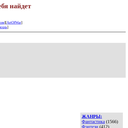
ебя найдет
изм
][
ArtOfWar
]
мощь
]
ЖАНРЫ:
Фантастика
(1566)
Фэнтези
(412)