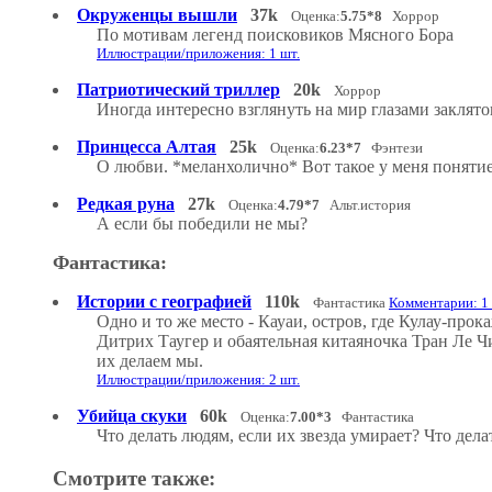
Окруженцы вышли
37k
Оценка:
5.75*8
Хоррор
По мотивам легенд поисковиков Мясного Бора
Иллюстрации/приложения: 1 шт.
Патриотический триллер
20k
Хоррор
Иногда интересно взглянуть на мир глазами заклято
Принцесса Алтая
25k
Оценка:
6.23*7
Фэнтези
О любви. *меланхолично* Вот такое у меня понятие 
Редкая руна
27k
Оценка:
4.79*7
Альт.история
А если бы победили не мы?
Фантастика:
Истории с географией
110k
Фантастика
Комментарии: 1 
Одно и то же место - Кауаи, остров, где Кулау-пр
Дитрих Таугер и обаятельная китаяночка Тран Ле Чи
их делаем мы.
Иллюстрации/приложения: 2 шт.
Убийца скуки
60k
Оценка:
7.00*3
Фантастика
Что делать людям, если их звезда умирает? Что дела
Смотрите также: