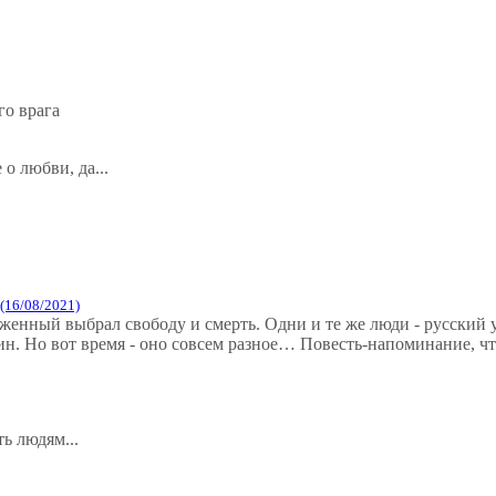
го врага
о любви, да...
(16/08/2021)
окаженный выбрал свободу и смерть. Одни и те же люди - русски
н. Но вот время - оно совсем разное… Повесть-напоминание, что
ть людям...