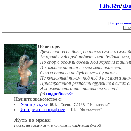
Lib.Ru
/
Фа
[
Современна
Lib.
Об авторе:
Двух станов не боец, но только гость случай
За правду я бы рад поднять мой добрый меч,
Но спор с обоими досель мой жребий тайны
И к клятве ни один не мог меня привлечь;
Союза полного не будет между нами -
Не купленный никем, под чьё б ни стал я знам
Пристрастной ревности друзей не в силах с
Я знамени врага отстаивал бы честь!
(с)
подробнее>>
Начните знакомство с
:
Убийца скуки
60k
Оценка:
7.00*3
"Фантастика"
Истории с географией
110k
"Фантастика"
Жуть во мраке:
Рассказы разных лет, в которых я отдыхала душой.