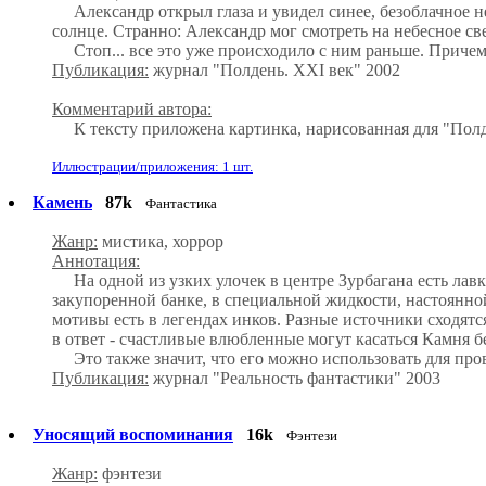
Александр открыл глаза и увидел синее, безоблачное неб
солнце. Странно: Александр мог смотреть на небесное с
Стоп... все это уже происходило с ним раньше. Причем 
Публикация:
журнал "Полдень. XXI век" 2002
Комментарий автора:
К тексту приложена картинка, нарисованная для "Полд
Иллюстрации/приложения: 1 шт.
Камень
87k
Фантастика
Жанр:
мистика, хоррор
Аннотация:
На одной из узких улочек в центре Зурбагана есть лавка
закупоренной банке, в специальной жидкости, настоянно
мотивы есть в легендах инков. Разные источники сходятс
в ответ - счастливые влюбленные могут касаться Камня б
Это также значит, что его можно использовать для прове
Публикация:
журнал "Реальность фантастики" 2003
Уносящий воспоминания
16k
Фэнтези
Жанр:
фэнтези