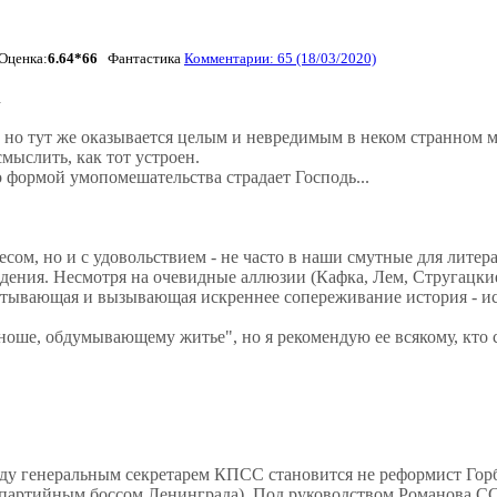
Оценка:
6.64*66
Фантастика
Комментарии: 65 (18/03/2020)
а
 но тут же оказывается целым и невредимым в неком странном ме
смыслить, как тот устроен.
 формой умопомешательства страдает Господь...
ом, но и с удовольствием - не часто в наши смутные для литер
ния. Несмотря на очевидные аллюзии (Кафка, Лем, Стругацкие)
атывающая и вызывающая искреннее сопереживание история - ист
оше, обдумывающему житье", но я рекомендую ее всякому, кто с
оду генеральным секретарем КПСС становится не реформист Гор
 партийным боссом Ленинграда). Под руководством Романова С