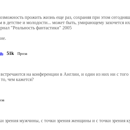
можность прожить жизнь еще раз, сохраняя при этом сегодняшн
 в детстве и молодости... может быть, умирающему захочется и
урнал "Реальность фантастики" 2005
ие.
дь
51k
Проза
речаются на конференции в Англии, и один из них ни с того н
 то, чем кажется?
оза
ки зрения мужчины, с точки зрения женщины и с точки зрения к