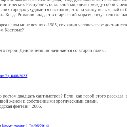
нистических Республик; остальной мир делят между собой Со
ших городах ухудшается настолько, что на улицу нельзя выйти б
 Когда Романов впадает в старческий маразм, титул генсека насл
альном мире вечного 1985, сохранив человеческое достоинств
ом Костюме?
о герои. Действие/экшн начинается со второй главы.
и: 7 (16/08/2023)
остом двадцать сантиметров? Если, как герой этого рассказа, во
нивой женой и собственными эротическими снами.
дская фэнтези" 2006.
а
Комментарии: 1 (04/06/2014)