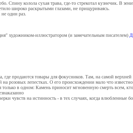
о. Спину колола сухая трава, где-то стрекотал кузнечик. В зени
ветило широко раскрытыми глазами, не прищуриваясь.
не один раз.
ня" художником-иллюстратором (и замечательным писателем)
Д
, где продаются товары для фокусников. Там, на самой верхней 
й на розовых лепестках. О его происхождении мало что известно
я только в одном: Камень приносит мгновенную смерть всем, кто
езнаказанно
рки чувств на истинность - в тех случаях, когда влюбленные бо