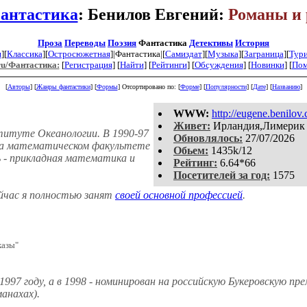
антастика
: Бенилов Евгений:
Романы и 
Проза
Переводы
Поэзия
Фантастика
Детективы
История
я
][
Классика
][
Остросюжетная
]|Фантастика|[
Самиздат
][
Музыка
][
Заграница
][
Тур
ru/Фантастика:
[
Регистрация
]
[
Найти
] [
Рейтинги
] [
Обсуждения
] [
Новинки
] [
По
[
Авторы
] [
Жанры фантастики
] [
Формы
]
Отсортировано по: [
Форме
] [
Популярности
] [
Дате
] [
Названию
]
WWW:
http://eugene.benilov.
Живет:
Ирландия,Лимерик
титуте Океанологии. В 1990-97
Обновлялось:
27/07/2026
 на математическом факультете
Обьем:
1435k/12
 - прикладная математика и
Рейтинг:
6.64*66
Посетителей за год:
1575
ейчас я полностью занят
своей основной профессией
.
казы"
1997 году, а в 1998 - номинирован на российскую Букеровскую пр
манахах).