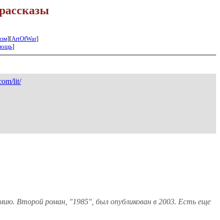
рассказы
изм
][
ArtOfWar
]
мощь
]
com/lit/
емию. Второй роман, "1985", был опубликован в 2003. Есть еще