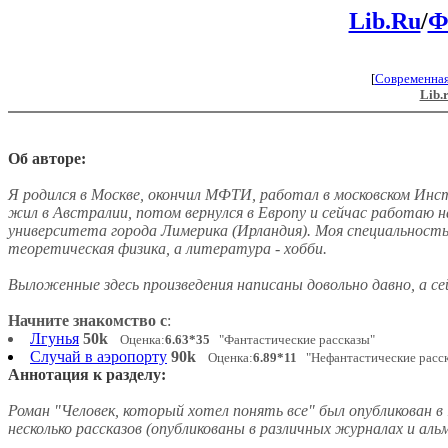
Lib.Ru
/
Ф
[
Современна
Lib.
Об авторе:
Я родился в Москве, окончил МФТИ, работал в московском Инс
жил в Австралии, потом вернулся в Европу и сейчас работаю
университета города Лимерика (Ирландия). Моя специальность
теоретическая физика, а литература - хобби.
Выложенные здесь произведения написаны довольно давно, а с
Начните знакомство с
:
Лгунья
50k
Оценка:
6.63*35
"Фантастические рассказы"
Случай в аэропорту
90k
Оценка:
6.89*11
"Нефантастические расс
Аннотация к разделу:
Роман "Человек, который хотел понять все" был опубликован в 
несколько рассказов (опубликованы в различных журналах и аль