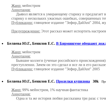
Жанр:
мейнстрим
Аннотация:
Дьявол является к умирающему старику и предлагает воз
старику о нескольких ужасных ошибках, совершенных тем
Публикации:
глянцевое издание "Зефир.ДайJust" 2004, ж
Предупреждение:
Этот рассказ может испортить настроен
Беляева Ю.Г., Бенилов Е.С.
В Бирмингеме обещают дож
Жанр:
мейнстрим
Аннотация:
Бывшие коллеги (ученые российского происхождения) вст
преступлении. Зачем он это сделал и все ли в его рассказе
Публикации:
глянцевое издание "Зефир.ДайJust" 2005
Беляева Ю.Г., Бенилов Е.С.
Проделки купидона
30k
Пр
Жанр:
99% мейнстрим, 1% научная фантастика
Аннотация:
Одна и та же история любви рассказана три раза: с точ