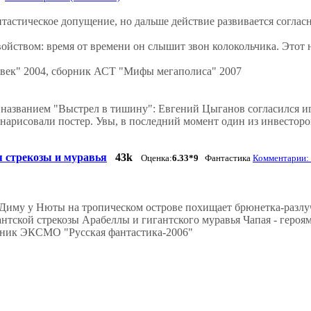
нтастическое допущение, но дальше действие развивается соглас
ством: время от времени он слышит звон колокольчика. Этот н
 век" 2004, сборник АСТ "Мифы мегаполиса" 2007
азванием "Выстрел в тишину": Евгений Цыганов согласился иг
 нарисовали постер. Увы, в последний момент один из инвесторов
я стрекозы и муравья
43k
Оценка:
6.33*9
Фантастика
Комментарии: 
 Диму у Нюты на тропическом острове похищает брюнетка-разл
ской стрекозы Арабеллы и гигантского муравья Чапая - героям 
рник ЭКСМО "Русская фантастика-2006"