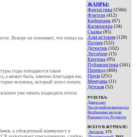
ЖАНРЫ:
Фантастика
(1566)
Фэнтези
(412)
Киберпанк
(67)
Космоопера
(34)
Сказка
(85)
Альт.история
(129)
сте. Вскоре он понимает, что попал на
Поэзия
(522)
Детектив
(102)
Литобзор
(15)
Критика
(95)
Публицистика
(341)
Перевод
(469)
атуры годы попадаются такие
Проза
(251)
, а может быть, именно благодаря им,
Мемуары
(11)
ория человека, который хотел понять
Детская
(52)
клонен уже начать подводить итоги.
РУЛЕТКА:
Диверсант
Последний кольценосец
Необычные модели
Рекомендует Редактор
ВСЕГО В ЖУРНАЛЕ:
бачев, а убежденный коммунист и
Авторов:
173
ССР захватывает пресыщенную, слабую
Произведений:
3841