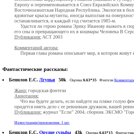
Европу и переименовывается в Союз Евразийских Комму
Восточноазиатская Народная Республика. Экология в боль
ядовитые крысы-мутанты, иногда выползая на поверхность.
останавливается, и каждый год считается 1985-м.
Удастся ли герою романа Эрику Иванову выжить в сюрре
его сны и превращающего их в кошмары Человека В Сер
Публикация:
АСТ 2003
Комментарий автора:
Первая глава романа описывает мир, в котором живут ег
Фантастические рассказы:
Бенилов Е.С.
Лгунья
50k
Оценка:
6.63*35
Фэнтези
Комментари
Жанр:
городская фэнтези
Аннотация:
Что вы будете делать, если найдете на пляже голую фею р
придется иметь дело с ее ревнивым дружком, вашей рев
Публикации:
журнал "Если" 2004, сборник ЭКСМО "Горо
Иллюстрации/приложения: 1 шт.
Бенилов Е.С.
Орудие судьбы
43k
Оценка:
6.63*15
Фантастик