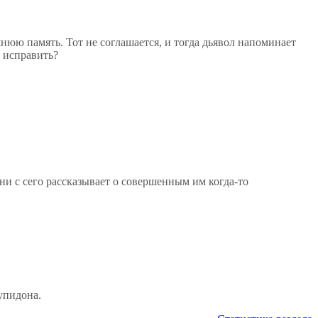
юю память. Тот не соглашается, и тогда дьявол напоминает
х исправить?
и с сего рассказывает о совершенным им когда-то
упидона.