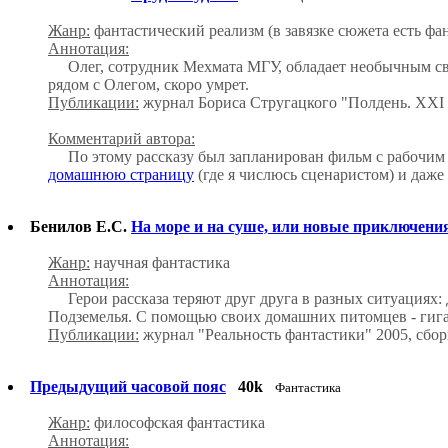
Жанр:
фантастический реализм (в завязке сюжета есть фа
Аннотация:
Олег, сотрудник Мехмата МГУ, обладает необычным свой
рядом с Олегом, скоро умрет.
Публикации:
журнал Бориса Стругацкого "Полдень. XXI
Комментарий автора:
По этому рассказу был запланирован фильм с рабочим н
домашнюю страницу
(где я числюсь сценаристом) и даже
Бенилов Е.С.
На море и на суше, или новые приключени
Жанр:
научная фантастика
Аннотация:
Герои рассказа теряют друг друга в разных ситуациях:
Подземелья. С помощью своих домашних питомцев - гигант
Публикации:
журнал "Реальность фантастики" 2005, сбо
Предыдущий часовой пояс
40k
Фантастика
Жанр:
философская фантастика
Аннотация: