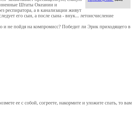
единенные Штаты Океании и
ез респиратора, а в канализации живут
едует его сын, а после сына - внук... летоисчисление
о и не пойдя на компромисс? Победит ли Эрик приходящего в
змете ее с собой, согреете, накормите и уложите спать, то вам