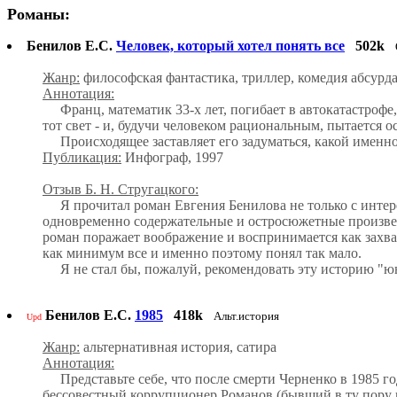
Романы:
Бенилов Е.С.
Человек, который хотел понять все
502k
Жанр:
философская фантастика, триллер, комедия абсурд
Аннотация:
Франц, математик 33-х лет, погибает в автокатастрофе,
тот свет - и, будучи человеком рациональным, пытается о
Происходящее заставляет его задуматься, какой именно
Публикация:
Инфограф, 1997
Отзыв Б. Н. Стругацкого:
Я прочитал роман Евгения Бенилова не только с интерес
одновременно содержательные и остросюжетные произведе
роман поражает воображение и воспринимается как захв
как минимум все и именно поэтому понял так мало.
Я не стал бы, пожалуй, рекомендовать эту историю "юн
Бенилов Е.С.
1985
418k
Альт.история
Upd
Жанр:
альтернативная история, сатира
Аннотация:
Представьте себе, что после смерти Черненко в 1985 г
бессовестный коррупционер Романов (бывший в ту пору