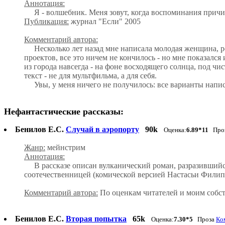
Аннотация:
Я - волшебник. Меня зовут, когда воспоминания причиняю
Публикация:
журнал "Если" 2005
Комментарий автора:
Несколько лет назад мне написала молодая женщина, реж
проектов, все это ничем не кончилось - но мне показалс
из города навсегда - на фоне восходящего солнца, под ч
текст - не для мультфильма, а для себя.
Увы, у меня ничего не получилось: все варианты написан
Нефантастические рассказы:
Бенилов Е.С.
Случай в аэропорту
90k
Оценка:
6.89*11
Про
Жанр:
мейнстрим
Аннотация:
В рассказе описан вулканический роман, разразившийс
соотечественницей (комической версией Настасьи Филип
Комментарий автора:
По оценкам читателей и моим собс
Бенилов Е.С.
Вторая попытка
65k
Оценка:
7.30*5
Проза
Ко