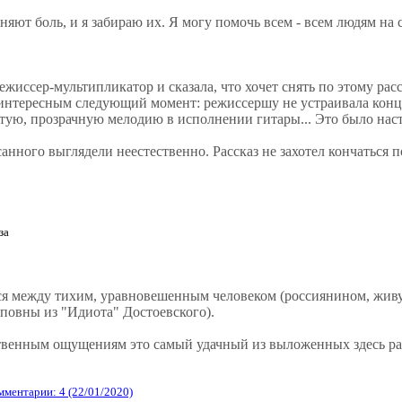
т боль, и я забираю их. Я могу помочь всем - всем людям на све
иссер-мультипликатор и сказала, что хочет снять по этому ра
я интересным следующий момент: режиссершу не устраивала конц
истую, прозрачную мелодию в исполнении гитары... Это было наст
ного выглядели неестественно. Рассказ не захотел кончаться п
за
я между тихим, уравновешенным человеком (россиянином, живу
повны из "Идиота" Достоевского).
твенным ощущениям это самый удачный из выложенных здесь ра
мментарии: 4 (22/01/2020)